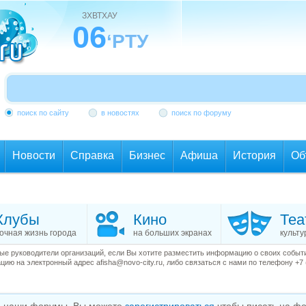
ЗХВТХАУ
06
‘РТУ
поиск по сайту
в новостях
поиск по форуму
Новости
Справка
Бизнес
Афиша
История
Об
Клубы
Кино
Теа
очная жизнь города
на больших экранах
культу
е руководители организаций, если Вы хотите разместить информацию о своих события
ию на электронный адрес afisha@novo-city.ru, либо связаться с нами по телефону +7 