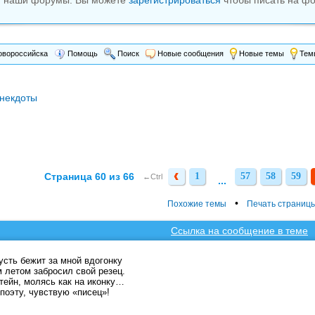
м наши форумы. Вы можете
зарегистрироваться
чтобы писать на фо
вороссийска
Помощь
Поиск
Новые сообщения
Новые темы
Темы
некдоты
Страница 60 из 66
1
57
58
59
1
57
58
59
←Ctrl
...
•
Похожие темы
Печать страниц
Ссылка на сообщение в теме
русть бежит за мной вдогонку
 летом забросил свой резец.
ейн, молясь как на иконку…
 поэту, чувствую «писец»!