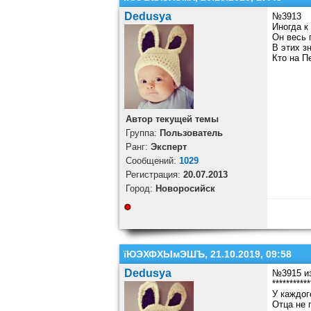
Dedusya
№3913
Иногда к
Он весь 
В этих з
Кто на Пе
Автор текущей темы
Группа:
Пользователь
Ранг:
Эксперт
Cообщений:
1029
Регистрация:
20.07.2013
Город:
Новоросийск
їЮЭХФХЫмЭШЪ, 21.10.2019, 09:58
Dedusya
№3915 из
***********
У каждог
Отца не 