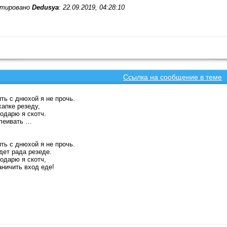
тировано
Dedusya
: 22.09.2019, 04:28:10
Ссылка на сообщение в теме
ть с днюхой я не прочь.
хапке резеду,
одарю я скотч.
леивать …
ть с днюхой я не прочь.
дет рада резеде.
одарю я скотч,
аничить вход еде!