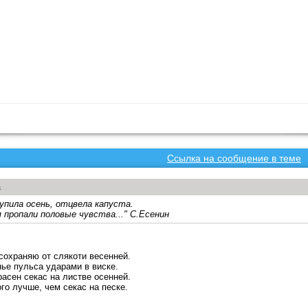
Ссылка на сообщение в теме
а
упила осень, отцвела капуста.
 пропали половые чувства..." С.Есенин
сохраняю от слякоти весенней.
ье пульса ударами в виске.
расен секас на листве осенней.
го лучше, чем секас на песке.