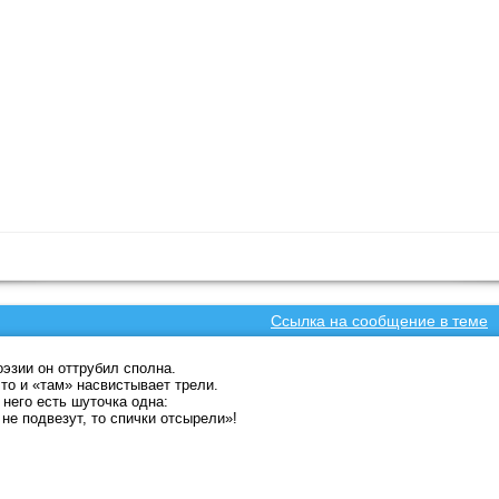
Ссылка на сообщение в теме
оэзии он оттрубил сполна.
что и «там» насвистывает трели.
 него есть шуточка одна:
 не подвезут, то спички отсырели»!