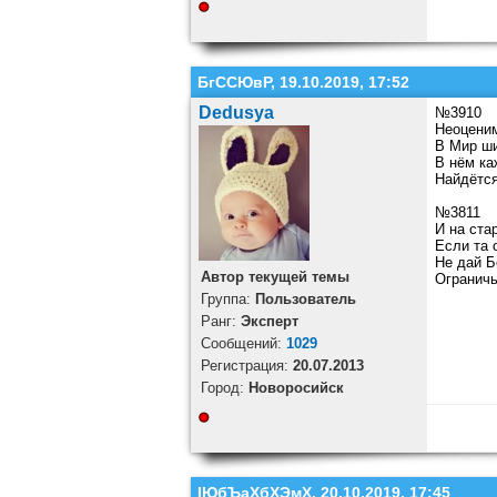
БгССЮвР, 19.10.2019, 17:52
Dedusya
№3910
Неоценим
В Мир ши
В нём ка
Найдётся
№3811
И на ста
Если та 
Не дай Б
Автор текущей темы
Ограничь
Группа:
Пользователь
Ранг:
Эксперт
Cообщений:
1029
Регистрация:
20.07.2013
Город:
Новоросийск
ІЮбЪаХбХЭмХ, 20.10.2019, 17:45