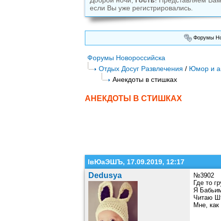
Доброй ночи,
Гость
! Представляем Ва
если Вы уже регистрировались.
Форумы Но
Форумы Новороссийска
Отдых Досуг Развлечения
/
Юмор и а
Анекдоты в стишках
АНЕКДОТЫ В СТИШКАХ
ІвЮаЭШЪ, 17.09.2019, 12:17
Dedusya
№3902
Где то г
Я Бабьим
Читаю Шт
Мне, как