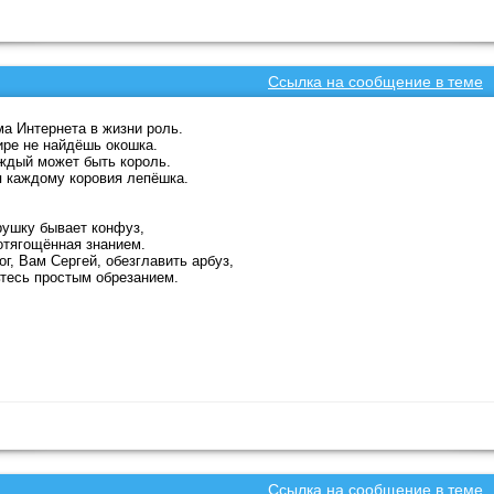
Ссылка на сообщение в теме
а Интернета в жизни роль.
ре не найдёшь окошка.
ждый может быть король.
 каждому коровия лепёшка.
рушку бывает конфуз,
отягощённая знанием.
ог, Вам Сергей, обезглавить арбуз,
тесь простым обрезанием.
Ссылка на сообщение в теме