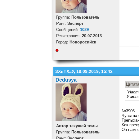
Группа:
Пользователь
Ранг:
Эксперт
Cообщений:
1029
Регистрация:
20.07.2013
Город:
Новоросийск
ЗХвТХаУ, 19.09.2019, 15:42
Dedusya
Цитат
"Наст
У меня
№3906
Чувства 
Трепыхан
Как прек
Автор текущей темы
Он намно
Группа:
Пользователь
Ранг:
Эксперт