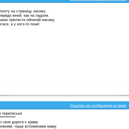
 поэту на страницу захожу,
передо мной, как на ладони.
наках прелести обличий нахожу,
гасе, а у кого-то пони!
Ссылка на сообщение в теме
 переписьки
***********
о своя дорога к храму
помним, чаще вспоминаем маму.