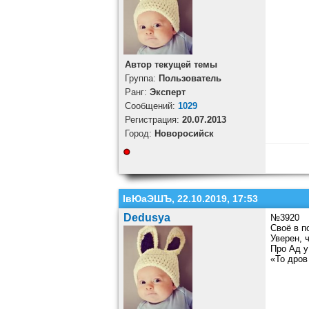
Автор текущей темы
Группа:
Пользователь
Ранг:
Эксперт
Cообщений:
1029
Регистрация:
20.07.2013
Город:
Новоросийск
ІвЮаЭШЪ, 22.10.2019, 17:53
Dedusya
№3920
Своё в п
Уверен, 
Про Ад у
«То дров