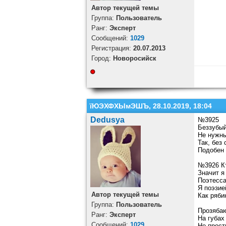
Автор текущей темы
Группа:
Пользователь
Ранг:
Эксперт
Cообщений:
1029
Регистрация:
20.07.2013
Город:
Новоросийск
їЮЭХФХЫмЭШЪ, 28.10.2019, 18:04
Dedusya
№3925
Беззубый
Не нужны
Так, без 
Подобен 
№3926 К
Значит я
Поэтесса
Я поэзие
Автор текущей темы
Как ряби
Группа:
Пользователь
Прозябаю
Ранг:
Эксперт
На губах
Cообщений:
1029
Не прост