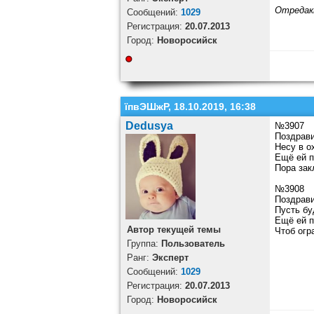
Отредак
Cообщений:
1029
Регистрация:
20.07.2013
Город:
Новоросийск
їпвЭШжР, 18.10.2019, 16:38
Dedusya
№3907
Поздрави
Несу в о
Ещё ей п
Пора зак
№3908
Поздрави
Пусть бу
Ещё ей п
Автор текущей темы
Чтоб огр
Группа:
Пользователь
Ранг:
Эксперт
Cообщений:
1029
Регистрация:
20.07.2013
Город:
Новоросийск