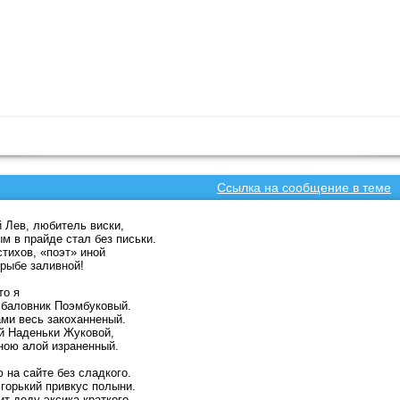
Ссылка на сообщение в теме
 Лев, любитель виски,
м в прайде стал без письки.
стихов, «поэт» иной
рыбе заливной!
то я
 баловник Поэмбуковый.
ми весь закоханненый.
й Наденьки Жуковой,
ною алой израненный.
 на сайте без сладкого.
 горький привкус полыни.
ит деду эксика краткого,