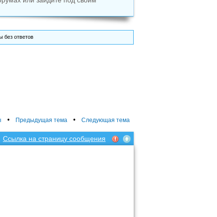
орумах или зайдите под своим
 без ответов
•
•
ы
Предыдущая тема
Следующая тема
Ссылка на страницу сообщения