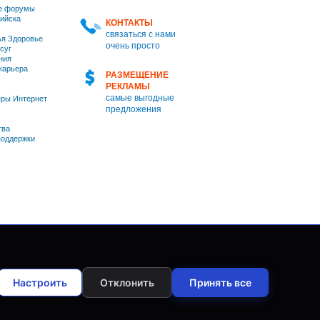
е форумы
ийска
КОНТАКТЫ
связаться с нами
я Здоровье
очень просто
суг
ния
 карьера
РАЗМЕЩЕНИЕ
РЕКЛАМЫ
самые выгодные
ры Интернет
предложения
тва
оддержки
Настроить
Отклонить
Принять все