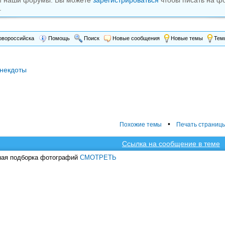
м наши форумы. Вы можете
зарегистрироваться
чтобы писать на ф
.
вороссийска
Помощь
Поиск
Новые сообщения
Новые темы
Темы
некдоты
•
Похожие темы
Печать страниц
Ссылка на сообщение в теме
ная подборка фотографий
СМОТРЕТЬ