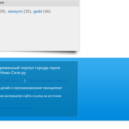
ия
39),
steisymi
(35),
geibl
(46)
ременный портал города-героя
 Ново-Сити.ру
етственность
Тех.поддержка/помощь
, дизайн и программирование принадлежат
imes WEB Development
.
ии материалов сайта ссылка на источник
персональных данных