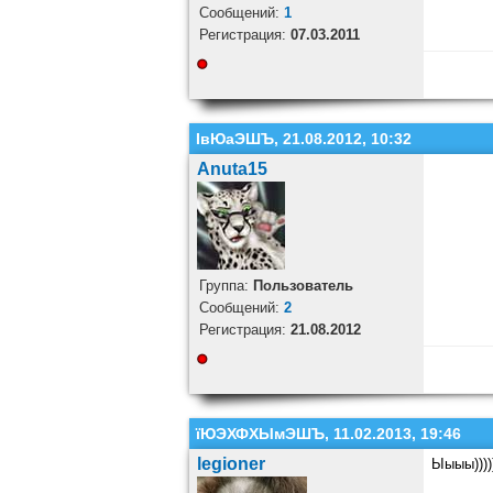
Cообщений:
1
Регистрация:
07.03.2011
ІвЮаЭШЪ, 21.08.2012, 10:32
Anuta15
Группа:
Пользователь
Cообщений:
2
Регистрация:
21.08.2012
їЮЭХФХЫмЭШЪ, 11.02.2013, 19:46
legioner
Ыыыы))))