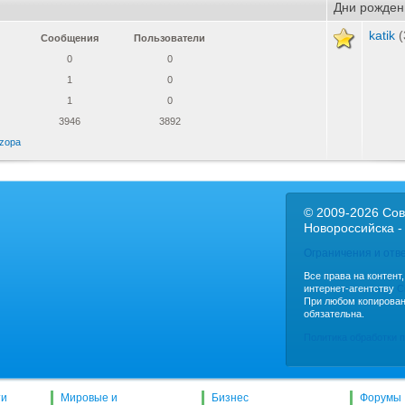
Дни рожден
katik
(
Сообщения
Пользователи
0
0
1
0
1
0
3946
3892
zopa
© 2009-2026 Сов
Новороссийска -
Ограничения и отв
Все права на контент
интернет-агентству
C
При любом копирован
обязательна.
Политика обработки 
ти
Мировые и
Бизнес
Форумы