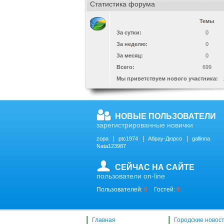
Статистика форума
Темы
За сутки:
0
За неделю:
0
За месяц:
0
Всего:
699
Мы приветствуем нового участника:
НОВЫЕ ПОЛЬЗОВАТЕЛИ
зарегистрированные новички
zopa
ptc1974
Абрау-Дюрсо
gallinna
Nata123987
СЕЙЧАС НА САЙТЕ
пользователи on-line
Пользователей:
0
Гостей:
0
Главная
Городские новос