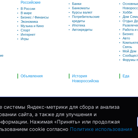
Российские
Банки
Основны
Банкоматы
Новоросс
В России
Курсы валют
Хобби
В мире
Потребительские
Дом Семь
Бизнес / Финансы
кредиты
Отдых До
Экономика
Ипотека
Развлече
Музыка и Кино
Автокредиты
Работа и
Спорт
Бизнес
Интернет
Авто
Игры
Компьюте
Связь
Мой Дом
ие
Сообщес
Форумы п
Объявления
История
Еда
Новороссийска
е системы Яндекс-метрики для сбора и анализа
вании сайта, а также для улучшения и
информации. Нажимая «Принять» или продолжая
льзованием cookie согласно
Политике использования