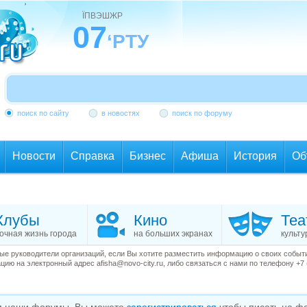
ЇПВЭШЖР
07
‘РТУ
поиск по сайту
в новостях
поиск по форуму
Новости
Справка
Бизнес
Афиша
История
Об
Клубы
Кино
Теа
очная жизнь города
на больших экранах
культу
е руководители организаций, если Вы хотите разместить информацию о своих события
ию на электронный адрес afisha@novo-city.ru, либо связаться с нами по телефону +7 