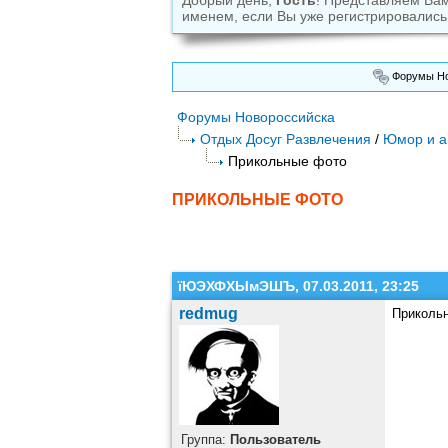
Добрый день,
Гость
! Представляем Ва
именем, если Вы уже регистрировались
Форумы Но
Форумы Новороссийска
Отдых Досуг Развлечения
/
Юмор и а
Прикольные фото
ПРИКОЛЬНЫЕ ФОТО
їЮЭХФХЫмЭШЪ, 07.03.2011, 23:25
redmug
Приколь
Группа:
Пользователь