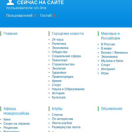
СЕЙЧАС НА САЙТЕ
пользователи on-line
Пользователей:
0
Гостей:
0
Главная
Городские новости
Мировые и
Российские
24 часа
Политика
В России
Экономика
В мире
Общество
Бизнес / Финансы
Социальная сфера
Экономика
Транспорт
Музыка и Кино
Строительство
Спорт
Экология
Интернет
Здоровье
Игры
Правопорядок
Армия
Спорт
Наука и Образование
История
Культура
Афиша
Клубы
Объявления
Новороссийска
Список
По интересам
Кино
Лента клубов
Скоро на экранах
Развернутая лента
Рецензии
Викторины