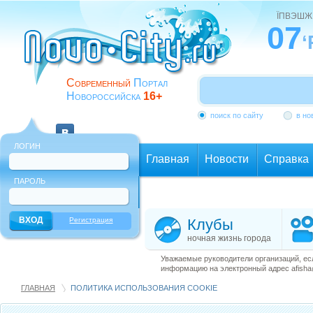
ЇПВЭШЖ
07
‘
Современный
Портал
Новороссийска
16+
поиск по сайту
в но
ЛОГИН
Главная
Новости
Справка
ПАРОЛЬ
Еще
Регистрация
Клубы
ночная жизнь города
Уважаемые руководители организаций, ес
информацию на электронный адрес afisha@
ГЛАВНАЯ
ПОЛИТИКА ИСПОЛЬЗОВАНИЯ COOKIE