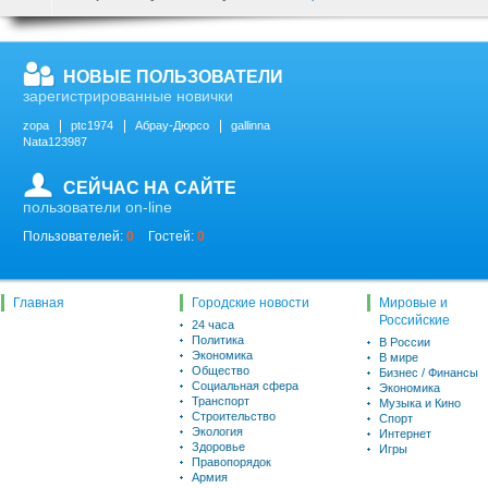
НОВЫЕ ПОЛЬЗОВАТЕЛИ
зарегистрированные новички
zopa
ptc1974
Абрау-Дюрсо
gallinna
Nata123987
СЕЙЧАС НА САЙТЕ
пользователи on-line
Пользователей:
0
Гостей:
0
Главная
Городские новости
Мировые и
Российские
24 часа
Политика
В России
Экономика
В мире
Общество
Бизнес / Финансы
Социальная сфера
Экономика
Транспорт
Музыка и Кино
Строительство
Спорт
Экология
Интернет
Здоровье
Игры
Правопорядок
Армия