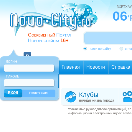
ЗХВТХАУ
06
‘
Современный
Портал
Новороссийска
16+
поиск по сайту
в но
ЛОГИН
Главная
Новости
Справка
ПАРОЛЬ
Еще
Регистрация
Клубы
ночная жизнь города
Уважаемые руководители организаций, ес
информацию на электронный адрес afisha@