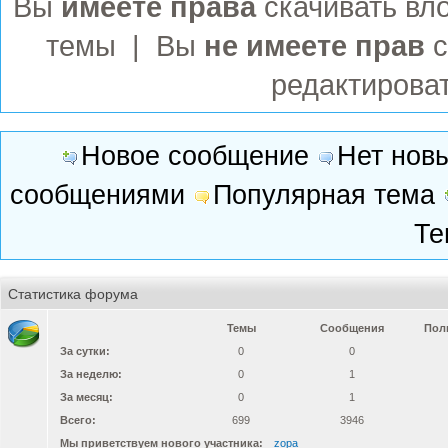
Вы
имеете права
темы | Вы
не имеете прав
Новое сообщение
Нет нов
сообщениями
Популярная тема
Те
Статистика форума
Темы
Сообщения
Пол
За сутки:
0
0
За неделю:
0
1
За месяц:
0
1
Всего:
699
3946
Мы приветствуем нового участника:
zopa