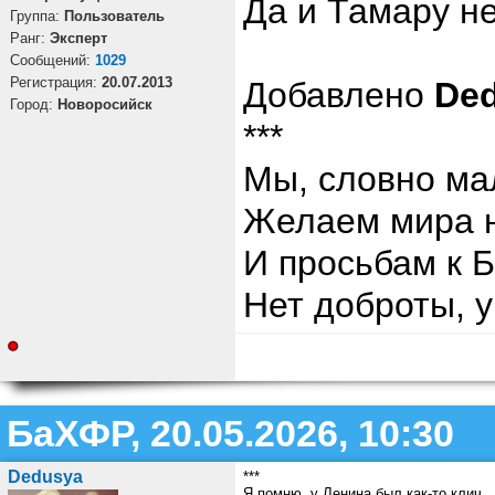
Да и Тамару не
Группа:
Пользователь
Ранг:
Эксперт
Cообщений:
1029
Регистрация:
20.07.2013
Добавлено
De
Город:
Новоросийск
***
Мы, словно ма
Желаем мира н
И просьбам к Б
Нет доброты, у
БаХФР, 20.05.2026, 10:30
Dedusya
***
Я помню, у Ленина был как-то клич