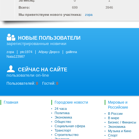
За месяц:
0
1
Всего:
699
3946
Мы приветствуем нового участника:
zopa
НОВЫЕ ПОЛЬЗОВАТЕЛИ
зарегистрированные новички
zopa
ptc1974
Абрау-Дюрсо
gallinna
Nata123987
СЕЙЧАС НА САЙТЕ
пользователи on-line
Пользователей:
0
Гостей:
0
Главная
Городские новости
Мировые и
Российские
24 часа
Политика
В России
Экономика
В мире
Общество
Бизнес / Финансы
Социальная сфера
Экономика
Транспорт
Музыка и Кино
Строительство
Спорт