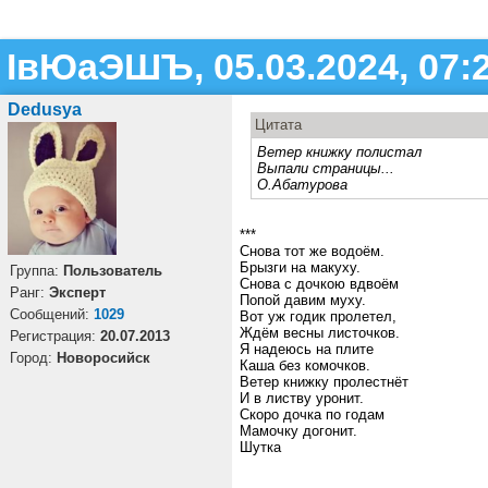
ІвЮаЭШЪ, 05.03.2024, 07:
Dedusya
Цитата
Ветер книжку полистал
Выпали страницы...
О.Абатурова
***
Снова тот же водоём.
Брызги на макуху.
Группа:
Пользователь
Снова с дочкою вдвоём
Ранг:
Эксперт
Попой давим муху.
Cообщений:
1029
Вот уж годик пролетел,
Ждём весны листочков.
Регистрация:
20.07.2013
Я надеюсь на плите
Город:
Новоросийск
Каша без комочков.
Ветер книжку пролестнёт
И в листву уронит.
Скоро дочка по годам
Мамочку догонит.
Шутка