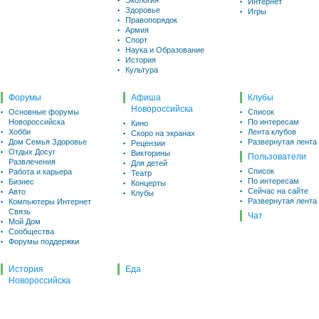
Экология
Интернет
Здоровье
Игры
Правопорядок
Армия
Спорт
Наука и Образование
История
Культура
Форумы
Афиша
Клубы
Новороссийска
Основные форумы
Список
Новороссийска
По интересам
Кино
Хобби
Лента клубов
Скоро на экранах
Дом Семья Здоровье
Развернутая лента
Рецензии
Отдых Досуг
Викторины
Пользователи
Развлечения
Для детей
Список
Работа и карьера
Театр
По интересам
Бизнес
Концерты
Сейчас на сайте
Авто
Клубы
Развернутая лента
Компьютеры Интернет
Связь
Чат
Мой Дом
Сообщества
Форумы поддержки
История
Еда
Новороссийска