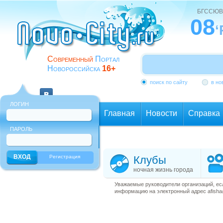
БГССЮВ
08
‘
Современный
Портал
Новороссийска
16+
поиск по сайту
в но
ЛОГИН
Главная
Новости
Справка
ПАРОЛЬ
Еще
Регистрация
Клубы
ночная жизнь города
Уважаемые руководители организаций, ес
информацию на электронный адрес afisha@