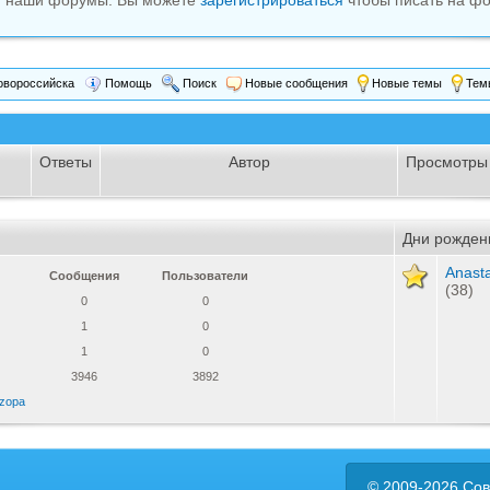
м наши форумы. Вы можете
зарегистрироваться
чтобы писать на фо
вороссийска
Помощь
Поиск
Новые сообщения
Новые темы
Темы
Ответы
Автор
Просмотры
Дни рожден
Anast
Сообщения
Пользователи
(38)
0
0
1
0
1
0
3946
3892
zopa
© 2009-2026 Сов