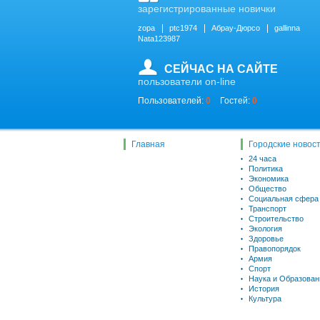
зарегистрированные новички
zopa
ptc1974
Абрау-Дюрсо
gallinna
Nata123987
СЕЙЧАС НА САЙТЕ
пользователи on-line
Пользователей:
0
Гостей:
0
Главная
Городские новос
24 часа
Политика
Экономика
Общество
Социальная сфера
Транспорт
Строительство
Экология
Здоровье
Правопорядок
Армия
Спорт
Наука и Образован
История
Культура