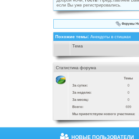
Доброй ночи,
Гость
! Представляем Ва
если Вы уже регистрировались.
Форумы Но
Похожие темы:
Анекдоты в стишках
Тема
Статистика форума
Темы
За сутки:
0
За неделю:
0
За месяц:
0
Всего:
699
Мы приветствуем нового участника:
НОВЫЕ ПОЛЬЗОВАТЕЛИ