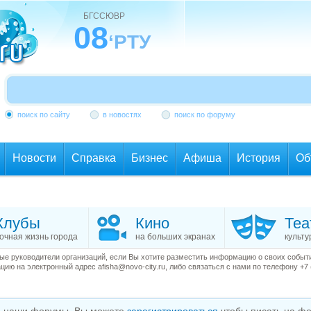
БГССЮВР
08
‘РТУ
поиск по сайту
в новостях
поиск по форуму
Новости
Справка
Бизнес
Афиша
История
Об
Клубы
Кино
Теа
очная жизнь города
на больших экранах
культу
е руководители организаций, если Вы хотите разместить информацию о своих события
ию на электронный адрес afisha@novo-city.ru, либо связаться с нами по телефону +7 