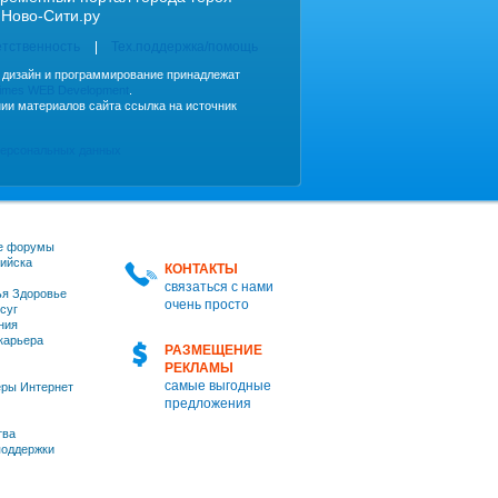
 Ново-Сити.ру
етственность
Тех.поддержка/помощь
, дизайн и программирование принадлежат
imes WEB Development
.
ии материалов сайта ссылка на источник
персональных данных
е форумы
ийска
КОНТАКТЫ
связаться с нами
я Здоровье
очень просто
суг
ния
 карьера
РАЗМЕЩЕНИЕ
РЕКЛАМЫ
самые выгодные
ры Интернет
предложения
тва
оддержки