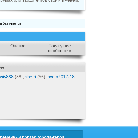
румах или зайдите под своим именем,
 без ответов
Оценка
Последнее
сообщение
ия
asiy888
(38),
shetri
(56),
sveta2017-18
ременный портал города-героя