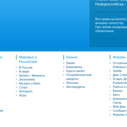
Новороссийска -
Ограничения и отв
Все права на контент
интернет-агентству
C
При любом копирован
обязательна.
Политика обработки 
ти
Мировые и
Бизнес
Форумы
Российские
Банки
Основны
Банкоматы
Новоросс
В России
Курсы валют
Хобби
В мире
Потребительские
Дом Семь
Бизнес / Финансы
кредиты
Отдых До
Экономика
Ипотека
Развлече
Музыка и Кино
Автокредиты
Работа и
Спорт
Бизнес
Интернет
Авто
Игры
Компьюте
Связь
Мой Дом
ие
Сообщес
Форумы п