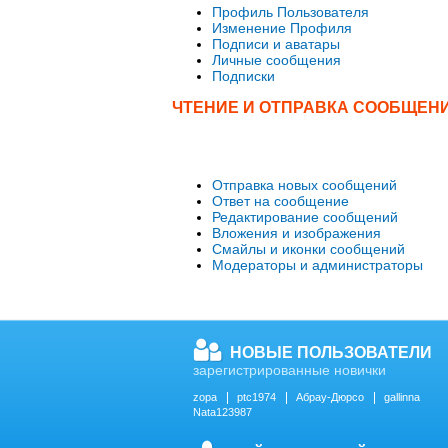
Профиль Пользователя
Изменение Профиля
Подписи и аватары
Личные сообщения
Подписки
ЧТЕНИЕ И ОТПРАВКА СООБЩЕН
Отправка новых сообщений
Ответ на сообщение
Редактирование сообщений
Вложения и изображения
Смайлы и иконки сообщений
Модераторы и администраторы
НОВЫЕ ПОЛЬЗОВАТЕЛИ
зарегистрированные новички
zopa
ptc1974
Абрау-Дюрсо
gallinna
Nata123987