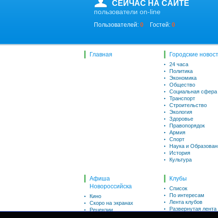
СЕЙЧАС НА САЙТЕ
пользователи on-line
Пользователей:
0
Гостей:
0
Главная
Городские новос
24 часа
Политика
Экономика
Общество
Социальная сфера
Транспорт
Строительство
Экология
Здоровье
Правопорядок
Армия
Спорт
Наука и Образован
История
Культура
Афиша
Клубы
Новороссийска
Список
По интересам
Кино
Лента клубов
Скоро на экранах
Развернутая лента
Рецензии
Викторины