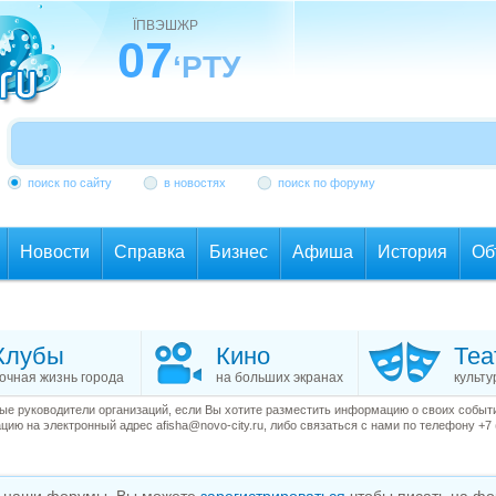
ЇПВЭШЖР
07
‘РТУ
поиск по сайту
в новостях
поиск по форуму
Новости
Справка
Бизнес
Афиша
История
Об
Клубы
Кино
Теа
очная жизнь города
на больших экранах
культу
е руководители организаций, если Вы хотите разместить информацию о своих события
ию на электронный адрес afisha@novo-city.ru, либо связаться с нами по телефону +7 