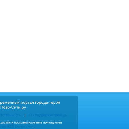
ременный портал города-героя
 Ново-Сити.ру
етственность
Тех.поддержка/помощь
, дизайн и программирование принадлежат
imes WEB Development
.