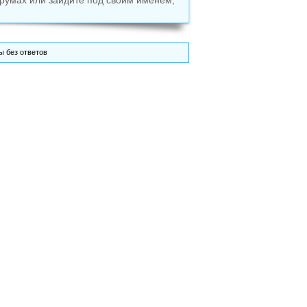
румах или зайдите под своим именем,
 без ответов