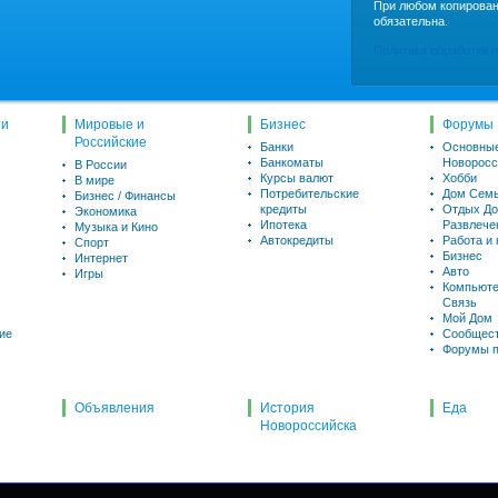
При любом копирован
обязательна.
Политика обработки 
ти
Мировые и
Бизнес
Форумы
Российские
Банки
Основны
Банкоматы
Новоросс
В России
Курсы валют
Хобби
В мире
Потребительские
Дом Семь
Бизнес / Финансы
кредиты
Отдых До
Экономика
Ипотека
Развлече
Музыка и Кино
Автокредиты
Работа и
Спорт
Бизнес
Интернет
Авто
Игры
Компьюте
Связь
Мой Дом
ие
Сообщес
Форумы п
Объявления
История
Еда
Новороссийска