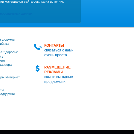
ии материалов сайта ссылка на источник
персональных данных
е форумы
ийска
КОНТАКТЫ
связаться с нами
я Здоровье
очень просто
суг
ния
 карьера
РАЗМЕЩЕНИЕ
РЕКЛАМЫ
самые выгодные
ры Интернет
предложения
тва
оддержки