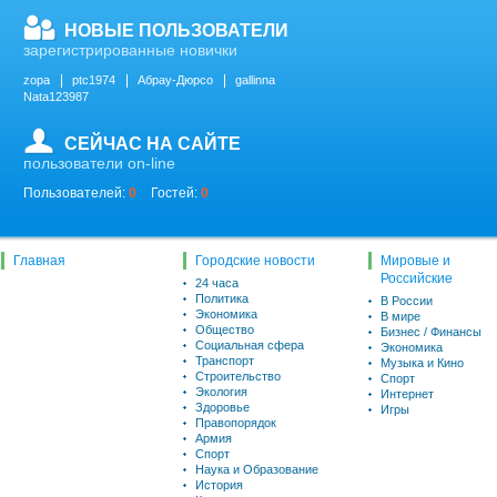
НОВЫЕ ПОЛЬЗОВАТЕЛИ
зарегистрированные новички
zopa
ptc1974
Абрау-Дюрсо
gallinna
Nata123987
СЕЙЧАС НА САЙТЕ
пользователи on-line
Пользователей:
0
Гостей:
0
Главная
Городские новости
Мировые и
Российские
24 часа
Политика
В России
Экономика
В мире
Общество
Бизнес / Финансы
Социальная сфера
Экономика
Транспорт
Музыка и Кино
Строительство
Спорт
Экология
Интернет
Здоровье
Игры
Правопорядок
Армия
Спорт
Наука и Образование
История