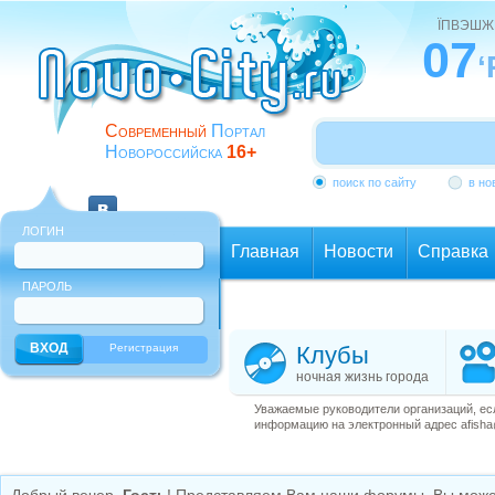
ЇПВЭШЖ
07
‘
Современный
Портал
Новороссийска
16+
поиск по сайту
в но
ЛОГИН
Главная
Новости
Справка
ПАРОЛЬ
Еще
Регистрация
Клубы
ночная жизнь города
Уважаемые руководители организаций, ес
информацию на электронный адрес afisha@