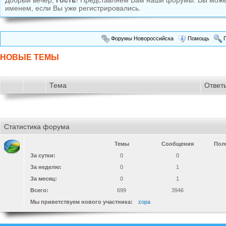
Добрый вечер,
Гость
! Представляем Вам наши форумы. Вы мож
именем, если Вы уже регистрировались.
Форумы Новороссийска
Помощь
П
НОВЫЕ ТЕМЫ
Тема
Ответ
Статистика форума
Темы
Сообщения
Пол
За сутки:
0
0
За неделю:
0
1
За месяц:
0
1
Всего:
699
3946
Мы приветствуем нового участника:
zopa