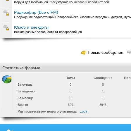
Форум для меломанов. Обсуждение концертов и исполнителей.
Радиоэфир (Все о FM)
Обсуждение радиостанций Новороссийска. Любимые передачи, диджеи, музык
Юмор и анекдоты
Всякие разные забавности от новороссийцев
Новые сообщения
Статистика форума
Темы
Сообщения
Пол
За сутки:
0
0
За неделю:
0
1
За месяц:
0
1
Всего:
699
3946
Мы приветствуем нового участника:
zopa