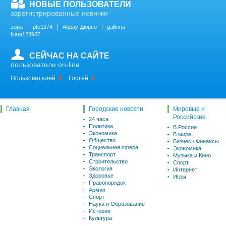
НОВЫЕ ПОЛЬЗОВАТЕЛИ
зарегистрированные новички
zopa
ptc1974
Абрау-Дюрсо
gallinna
Nata123987
СЕЙЧАС НА САЙТЕ
пользователи on-line
Пользователей:
0
Гостей:
0
Главная
Городские новости
Мировые и
Российские
24 часа
Политика
В России
Экономика
В мире
Общество
Бизнес / Финансы
Социальная сфера
Экономика
Транспорт
Музыка и Кино
Строительство
Спорт
Экология
Интернет
Здоровье
Игры
Правопорядок
Армия
Спорт
Наука и Образование
История
Культура