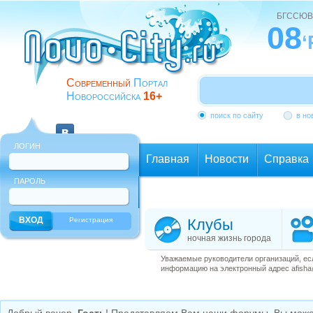
БГССЮВ
08
‘
Современный
Портал
Новороссийска
16+
поиск по сайту
в но
ЛОГИН
Главная
Новости
Справка
ПАРОЛЬ
Еще
Регистрация
Клубы
ночная жизнь города
Уважаемые руководители организаций, ес
информацию на электронный адрес afisha@