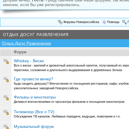
Добрый вечер,
Гость
! Представляем Вам наши форумы. Вы мож
именем, если Вы уже регистрировались.
Форумы Новороссийска
Помощь
П
ОТДЫХ ДОСУГ РАЗВЛЕЧЕНИЯ
Отдых Досуг Развлечения
Форум
Whiskey - Виски
Все о виски - крепкий и ароматный алкогольный напиток, получаемый из зер
перегонки, соложения и длительного выдерживания в деревянных бочках.
Где провести вечер?
Куда сводить девушку? Впечатления от посещения ресторанов, кафе, клубов,
увеселительных заведений Новороссийска.
Фильмы и кинотеатры
Делимся впечатлениями от просмотра фильмов и посещения кинотеатров.
Телевизор (Все о TV)
Обсуждение ТВ каналов. Любимые передачи, ведущие, пожелания и т.п.
Музыкальный форум