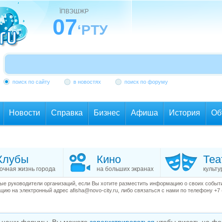
ЇПВЭШЖР
07
‘РТУ
поиск по сайту
в новостях
поиск по форуму
Новости
Справка
Бизнес
Афиша
История
Об
Клубы
Кино
Теа
очная жизнь города
на больших экранах
культу
е руководители организаций, если Вы хотите разместить информацию о своих события
ию на электронный адрес afisha@novo-city.ru, либо связаться с нами по телефону +7 