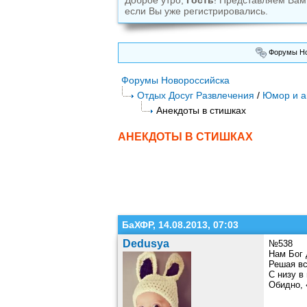
Доброе утро,
Гость
! Представляем Ва
если Вы уже регистрировались.
Форумы Но
Форумы Новороссийска
Отдых Досуг Развлечения
/
Юмор и а
Анекдоты в стишках
АНЕКДОТЫ В СТИШКАХ
БаХФР, 14.08.2013, 07:03
Dedusya
№538
Нам Бог 
Решая вс
С низу в
Обидно, 