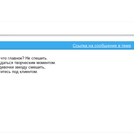
Ссылка на сообщение в теме
 что главное? Не спешить.
даться творческим моментом.
девочки звезду смешить,
титесь под клиентом.