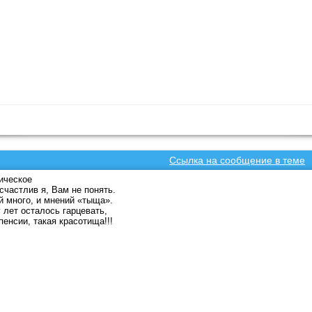
Ссылка на сообщение в теме
ическое
счастлив я, Вам не понять.
 много, и мнений «тыща».
 лет осталось гарцевать,
пенсии, такая красотища!!!