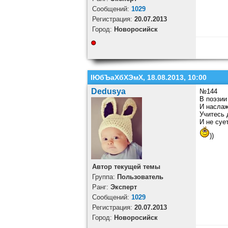
Cообщений:
1029
Регистрация:
20.07.2013
Город:
Новоросийск
ІЮбЪаХбХЭмХ, 18.08.2013, 10:00
Dedusya
№144
В поэзии
И наслаж
Учитесь 
И не суе
))
Автор текущей темы
Группа:
Пользователь
Ранг:
Эксперт
Cообщений:
1029
Регистрация:
20.07.2013
Город:
Новоросийск