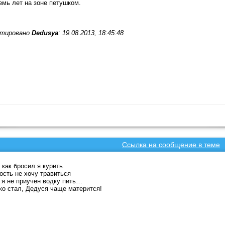
емь лет на зоне петушком.
тировано
Dedusya
: 19.08.2013, 18:45:48
Ссылка на сообщение в теме
 как бросил я курить.
ость не хочу травиться
я не приучен водку пить…
ко стал, Дедуся чаще матерится!