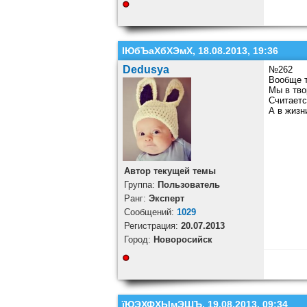
ІЮбЪаХбХЭмХ, 18.08.2013, 19:36
Dedusya
№262
Вообще т
Мы в тво
Считаетс
А в жизн
Автор текущей темы
Группа:
Пользователь
Ранг:
Эксперт
Cообщений:
1029
Регистрация:
20.07.2013
Город:
Новоросийск
їЮЭХФХЫмЭШЪ, 19.08.2013, 09:34