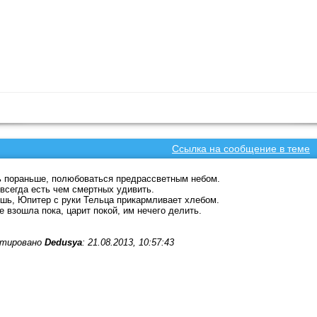
Ссылка на сообщение в теме
 пораньше, полюбоваться предрассветным небом.
всегда есть чем смертных удивить.
шь, Юпитер с руки Тельца прикармливает хлебом.
е взошла пока, царит покой, им нечего делить.
тировано
Dedusya
: 21.08.2013, 10:57:43