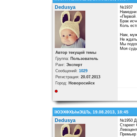
Dedusya
№1937
Намедни 
«Первой 
Брак исч
Коль ест
Нам, муж
Не ждать
Мы подож
Моя судь
Автор текущей темы
Группа:
Пользователь
Ранг:
Эксперт
Cообщений:
1029
Регистрация:
20.07.2013
Город:
Новоросийск
їЮЭХФХЫмЭШЪ, 19.08.2013, 18:45
Dedusya
№1950 Д
Стареет 
Левоцент
Премьер 