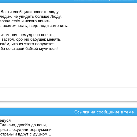
Вести сообщили новость люду:
леди», не увидеть больше Люду.
ерпал себя и некого винить…
ь возможность, надо леди заменить.
икам, сие немудрено понять,
 застоя, срочно бабушек менять.
дём, что из этого получится…
ба со старой бабкой мучиться!
Ссылка на сообщение в теме
едуся
Сильвио, дожИл до вони,
ристы осудили Берлускони.
страны и вдруг с душком…