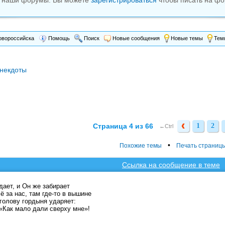
м наши форумы. Вы можете
зарегистрироваться
чтобы писать на фо
вороссийска
Помощь
Поиск
Новые сообщения
Новые темы
Темы
некдоты
Страница 4 из 66
1
2
1
2
←Ctrl
•
Похожие темы
Печать страниц
Ссылка на сообщение в теме
дает, и Он же забирает
ё за нас, там где-то в вышине
 голову гордыня ударяет:
«Как мало дали сверху мне»!