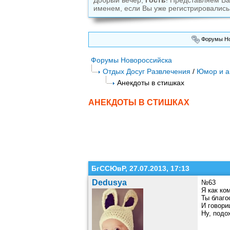
Добрый вечер,
Гость
! Представляем В
именем, если Вы уже регистрировались
Форумы Но
Форумы Новороссийска
Отдых Досуг Развлечения
/
Юмор и а
Анекдоты в стишках
АНЕКДОТЫ В СТИШКАХ
БгССЮвР, 27.07.2013, 17:13
Dedusya
№63
Я как ко
Ты благо
И говори
Ну, подо