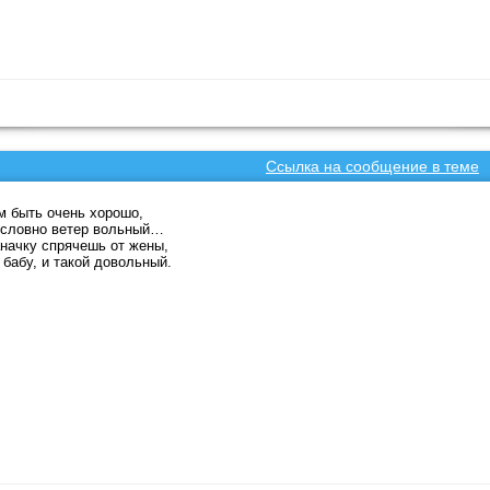
Ссылка на сообщение в теме
 быть очень хорошо,
 словно ветер вольный…
заначку спрячешь от жены,
бабу, и такой довольный.