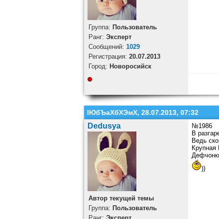
Группа:
Пользователь
Ранг:
Эксперт
Cообщений:
1029
Регистрация:
20.07.2013
Город:
Новоросийск
ІЮбЪаХбХЭмХ, 28.07.2013, 07:32
Dedusya
№1986
В разгар
Ведь ско
Крупная 
Дефчонки
))
Автор текущей темы
Группа:
Пользователь
Ранг:
Эксперт