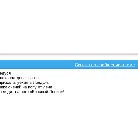
Ссылка на сообщение в теме
едуся
нахапал денег вагон,
прижали, уехал в ЛондОн.
иключений на попу от лени…
 глядит на него «Красный Ленин»!