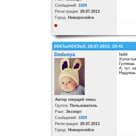
Cообщений:
1029
Регистрация:
20.07.2013
Город:
Новоросийск
ІЮбЪаХбХЭмХ, 28.07.2013, 19:41
Dedusya
№84
Холостым
Гуляешь
А, тут, 
Надуешь 
Автор текущей темы
Группа:
Пользователь
Ранг:
Эксперт
Cообщений:
1029
Регистрация:
20.07.2013
Город:
Новоросийск