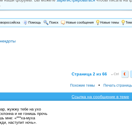
ам наши форумы. Вы можете
зарегистрироваться
чтобы писать на 
.
вороссийска
Помощь
Поиск
Новые сообщения
Новые темы
Темы
некдоты
Страница 2 из 66
←Ctrl
•
Похожие темы
Печать страниц
Ссылка на сообщение в теме
мар, жужжу тебе на ухо
склонна и не гонишь прочь
шь мне: «***ха-муха
жди, наступит ночь».