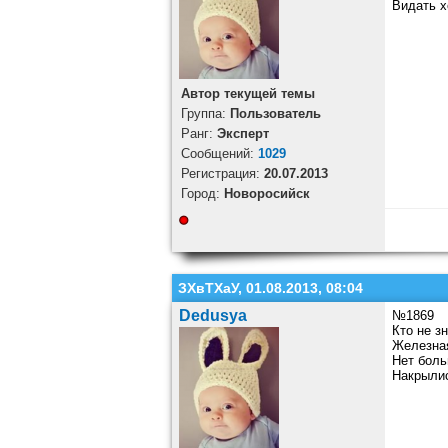
Видать х
Автор текущей темы
Группа:
Пользователь
Ранг:
Эксперт
Cообщений:
1029
Регистрация:
20.07.2013
Город:
Новоросийск
ЗХвТХаУ, 01.08.2013, 08:04
Dedusya
№1869
Кто не з
Железная
Нет боль
Накрылис