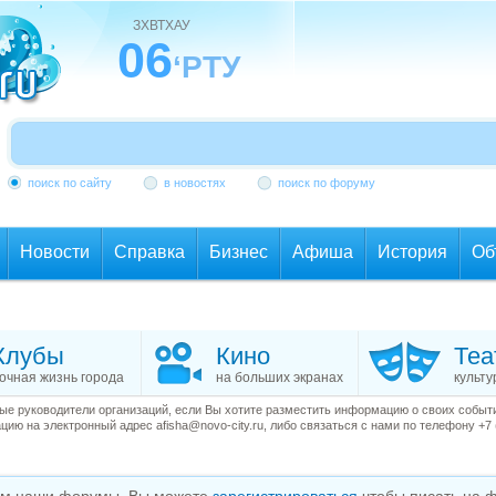
ЗХВТХАУ
06
‘РТУ
поиск по сайту
в новостях
поиск по форуму
Новости
Справка
Бизнес
Афиша
История
Об
Клубы
Кино
Теа
очная жизнь города
на больших экранах
культу
е руководители организаций, если Вы хотите разместить информацию о своих события
ию на электронный адрес afisha@novo-city.ru, либо связаться с нами по телефону +7 