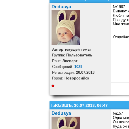
Dedusya
№1987
Бывают 
Любят та
Правду г
Мне жена
Отредак
Автор текущей темы
Группа:
Пользователь
Ранг:
Эксперт
Cообщений:
1029
Регистрация:
20.07.2013
Город:
Новоросийск
ІвЮаЭШЪ, 30.07.2013, 06:47
Dedusya
№157
Одна мад
Он шокол
Куда он 