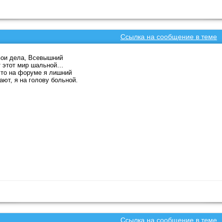
Ссылка на сообщение в теме
ои дела, Всевышний
т этот мир шальной…
то на форуме я лишний
ают, я на голову больной.
Ссылка на сообщение в теме