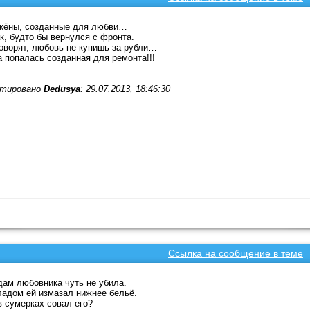
жёны, созданные для любви…
к, будто бы вернулся с фронта.
оворят, любовь не купишь за рубли…
 попалась созданная для ремонта!!!
тировано
Dedusya
: 29.07.2013, 18:46:30
Ссылка на сообщение в теме
ам любовника чуть не убила.
адом ей измазал нижнее бельё.
в сумерках совал его?