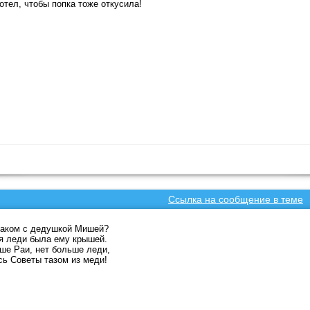
отел, чтобы попка тоже откусила!
Ссылка на сообщение в теме
наком с дедушкой Мишей?
 леди была ему крышей.
ше Раи, нет больше леди,
ь Советы тазом из меди!