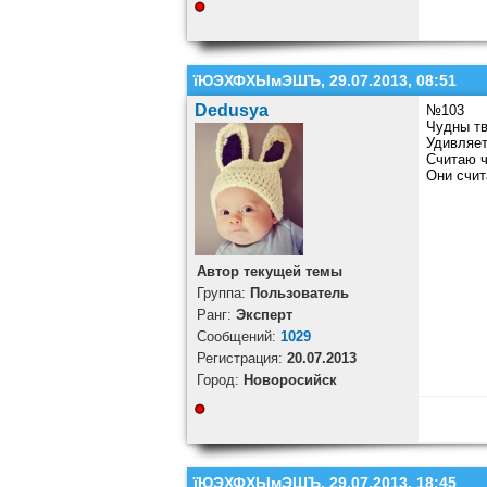
їЮЭХФХЫмЭШЪ, 29.07.2013, 08:51
Dedusya
№103
Чудны тв
Удивляе
Считаю ч
Они счит
Автор текущей темы
Группа:
Пользователь
Ранг:
Эксперт
Cообщений:
1029
Регистрация:
20.07.2013
Город:
Новоросийск
їЮЭХФХЫмЭШЪ, 29.07.2013, 18:45