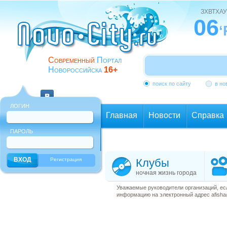
ЗХВТХАУ
06
‘
Современный
Портал
Новороссийска
16+
поиск по сайту
в но
ЛОГИН
Главная
Новости
Справка
ПАРОЛЬ
Еще
Регистрация
Клубы
ночная жизнь города
Уважаемые руководители организаций, ес
информацию на электронный адрес afisha@