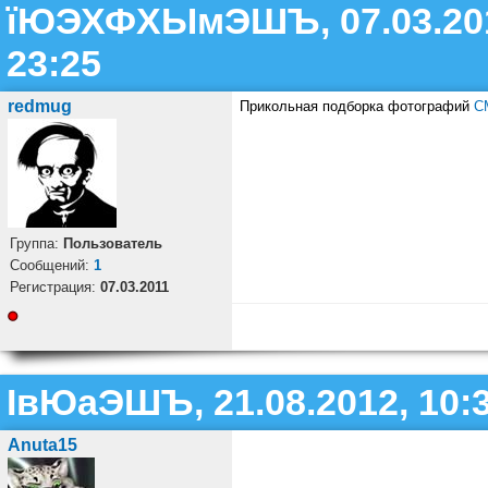
їЮЭХФХЫмЭШЪ, 07.03.20
23:25
redmug
Прикольная подборка фотографий
С
Группа:
Пользователь
Cообщений:
1
Регистрация:
07.03.2011
ІвЮаЭШЪ, 21.08.2012, 10:
Anuta15