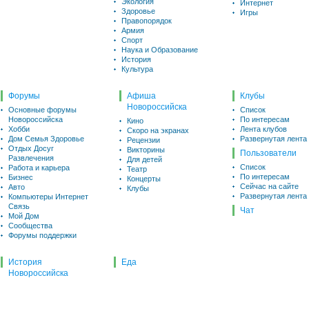
Экология
Интернет
Здоровье
Игры
Правопорядок
Армия
Спорт
Наука и Образование
История
Культура
Форумы
Афиша
Клубы
Новороссийска
Основные форумы
Список
Новороссийска
По интересам
Кино
Хобби
Лента клубов
Скоро на экранах
Дом Семья Здоровье
Развернутая лента
Рецензии
Отдых Досуг
Викторины
Пользователи
Развлечения
Для детей
Список
Работа и карьера
Театр
По интересам
Бизнес
Концерты
Сейчас на сайте
Авто
Клубы
Развернутая лента
Компьютеры Интернет
Связь
Чат
Мой Дом
Сообщества
Форумы поддержки
История
Еда
Новороссийска