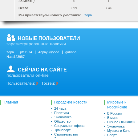
За месяц:
0
1
Всего:
699
3946
Мы приветствуем нового участника:
zopa
НОВЫЕ ПОЛЬЗОВАТЕЛИ
зарегистрированные новички
zopa
ptc1974
Абрау-Дюрсо
gallinna
Nata123987
СЕЙЧАС НА САЙТЕ
пользователи on-line
Пользователей:
0
Гостей:
0
Главная
Городские новости
Мировые и
Российские
24 часа
Политика
В России
Экономика
В мире
Общество
Бизнес / Финансы
Социальная сфера
Экономика
Транспорт
Музыка и Кино
Строительство
Спорт