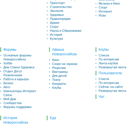
Транспорт
Музыка и Кино
Строительство
Спорт
Экология
Интернет
Здоровье
Игры
Правопорядок
Армия
Спорт
Наука и Образование
История
Культура
Форумы
Афиша
Клубы
Новороссийска
Основные форумы
Список
Новороссийска
По интересам
Кино
Хобби
Лента клубов
Скоро на экранах
Дом Семья Здоровье
Развернутая лента
Рецензии
Отдых Досуг
Викторины
Пользователи
Развлечения
Для детей
Список
Работа и карьера
Театр
По интересам
Бизнес
Концерты
Сейчас на сайте
Авто
Клубы
Развернутая лента
Компьютеры Интернет
Связь
Чат
Мой Дом
Сообщества
Форумы поддержки
История
Еда
Новороссийска