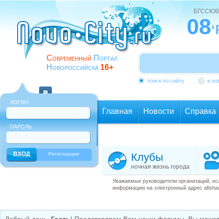
БГССЮВ
08
‘
Современный
Портал
Новороссийска
16+
поиск по сайту
в но
ЛОГИН
Главная
Новости
Справка
ПАРОЛЬ
Еще
Регистрация
Клубы
ночная жизнь города
Уважаемые руководители организаций, ес
информацию на электронный адрес afisha@