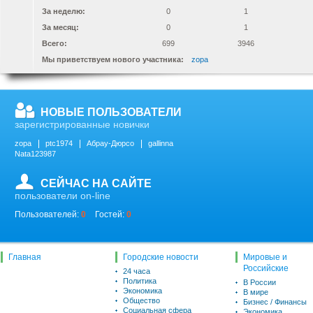
За неделю:
0
1
За месяц:
0
1
Всего:
699
3946
Мы приветствуем нового участника:
zopa
НОВЫЕ ПОЛЬЗОВАТЕЛИ
зарегистрированные новички
zopa
ptc1974
Абрау-Дюрсо
gallinna
Nata123987
СЕЙЧАС НА САЙТЕ
пользователи on-line
Пользователей:
0
Гостей:
0
Главная
Городские новости
Мировые и
Российские
24 часа
Политика
В России
Экономика
В мире
Общество
Бизнес / Финансы
Социальная сфера
Экономика