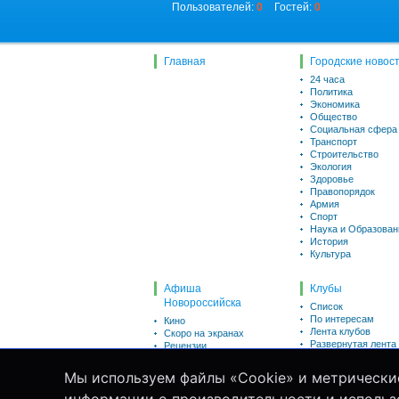
Пользователей:
0
Гостей:
0
Главная
Городские новос
24 часа
Политика
Экономика
Общество
Социальная сфера
Транспорт
Строительство
Экология
Здоровье
Правопорядок
Армия
Спорт
Наука и Образован
История
Культура
Афиша
Клубы
Новороссийска
Список
По интересам
Кино
Лента клубов
Скоро на экранах
Развернутая лента
Рецензии
Викторины
Пользователи
Для детей
Мы используем файлы «Cookie» и метрически
Список
Театр
По интересам
Концерты