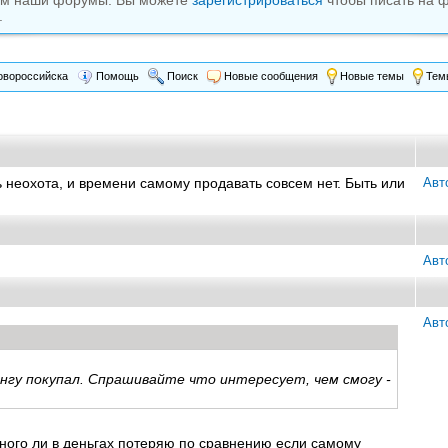
ам наши форумы. Вы можете
зарегистрироваться
чтобы писать на 
.
вороссийска
Помощь
Поиск
Новые сообщения
Новые темы
Темы
ь неохота, и времени самому продавать совсем нет. Быть или
Авт
Авт
Авт
нгу покупал. Спрашивайте что интересует, чем смогу -
ого ли в деньгах потеряю по сравнению если самому