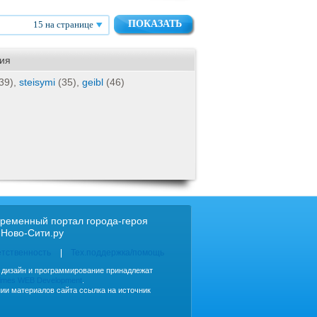
15 на странице
ия
39),
steisymi
(35),
geibl
(46)
ременный портал города-героя
 Ново-Сити.ру
етственность
Тех.поддержка/помощь
, дизайн и программирование принадлежат
imes WEB Development
.
ии материалов сайта ссылка на источник