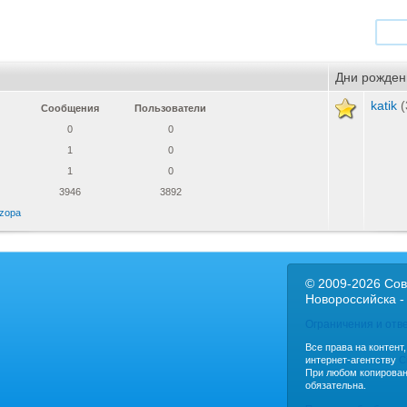
Дни рожден
katik
(
Сообщения
Пользователи
0
0
1
0
1
0
3946
3892
zopa
© 2009-2026 Сов
Новороссийска -
Ограничения и отв
Все права на контент
интернет-агентству
C
При любом копирован
обязательна.