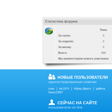
Статистика форума
Темы
За сутки:
0
За неделю:
0
За месяц:
0
Всего:
699
Мы приветствуем нового участника:
НОВЫЕ ПОЛЬЗОВАТЕЛИ
зарегистрированные новички
zopa
ptc1974
Абрау-Дюрсо
gallinna
Nata123987
СЕЙЧАС НА САЙТЕ
пользователи on-line