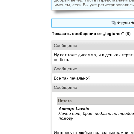
Добрый вечер,
Гость
! Представляем В
именем, если Вы уже регистрировались
Форумы Но
Показать сообщения от „legioner“
(9)
Сообщение
Ну вот тоже дилемма, и в деньгах терят
не быть...
Сообщение
Все так печально?
Сообщение
Цитата
Автор: Lavkin
Лично нет, брат недавно по трейди
помогу.
Интересуют любые подводные камни, мн