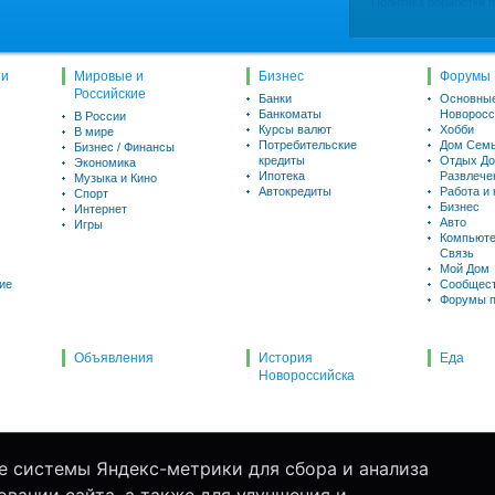
Политика обработки 
ти
Мировые и
Бизнес
Форумы
Российские
Банки
Основны
Банкоматы
Новоросс
В России
Курсы валют
Хобби
В мире
Потребительские
Дом Семь
Бизнес / Финансы
кредиты
Отдых До
Экономика
Ипотека
Развлече
Музыка и Кино
Автокредиты
Работа и
Спорт
Бизнес
Интернет
Авто
Игры
Компьюте
Связь
Мой Дом
ие
Сообщес
Форумы п
Объявления
История
Еда
Новороссийска
е системы Яндекс-метрики для сбора и анализа