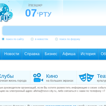
ЇПВЭШЖР
07
‘РТУ
поиск по сайту
в новостях
поиск по форуму
Новости
Справка
Бизнес
Афиша
История
Об
Клубы
Кино
Теа
очная жизнь города
на больших экранах
культу
е руководители организаций, если Вы хотите разместить информацию о своих события
ию на электронный адрес afisha@novo-city.ru, либо связаться с нами по телефону +7 