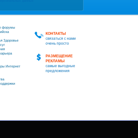
персональных данных
е форумы
ийска
КОНТАКТЫ
связаться с нами
я Здоровье
очень просто
суг
ния
 карьера
РАЗМЕЩЕНИЕ
РЕКЛАМЫ
самые выгодные
ры Интернет
предложения
тва
оддержки