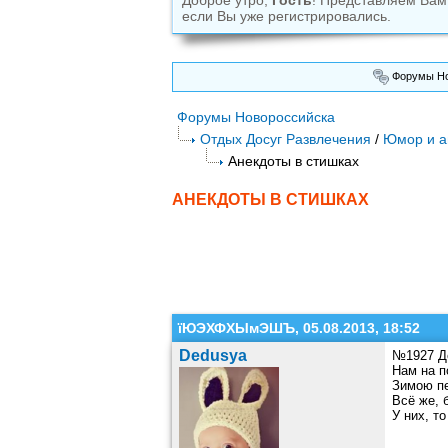
Доброе утро,
Гость
! Представляем Ва
если Вы уже регистрировались.
Форумы Но
Форумы Новороссийска
Отдых Досуг Развлечения
/
Юмор и а
Анекдоты в стишках
АНЕКДОТЫ В СТИШКАХ
їЮЭХФХЫмЭШЪ, 05.08.2013, 18:52
Dedusya
№1927 Д
Нам на п
Зимою п
Всё же, 
У них, т