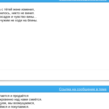
 с тётей жене изменил,
чилось, никто не винил.
осадок и чувство вины…
 чужим не ходи на блины.
Ссылка на сообщение в теме
пается и продаётся
кровенно над нами смеётся.
дуем, мы возмущаемся,
ёмся и покупаемся.