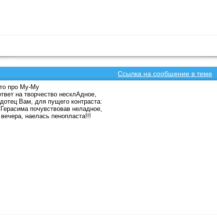
Ссылка на сообщение в теме
то про Му-Му
ответ на творчество несклАдное,
дотец Вам, для пущего контраста:
 Герасима почувствовав неладное,
 вечера, наелась пенопласта!!!