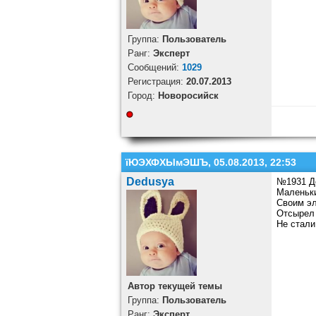
Группа:
Пользователь
Ранг:
Эксперт
Cообщений:
1029
Регистрация:
20.07.2013
Город:
Новоросийск
їЮЭХФХЫмЭШЪ, 05.08.2013, 22:53
Dedusya
№1931 Д
Маленьки
Своим эл
Отсырел 
Не стали
Автор текущей темы
Группа:
Пользователь
Ранг:
Эксперт