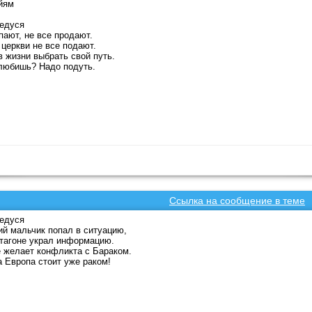
йям
едуся
пают, не все продают.
церкви не все подают.
в жизни выбрать свой путь.
любишь? Надо подуть.
Ссылка на сообщение в теме
едуся
й мальчик попал в ситуацию,
тагоне украл информацию.
е желает конфликта с Бараком.
 Европа стоит уже раком!