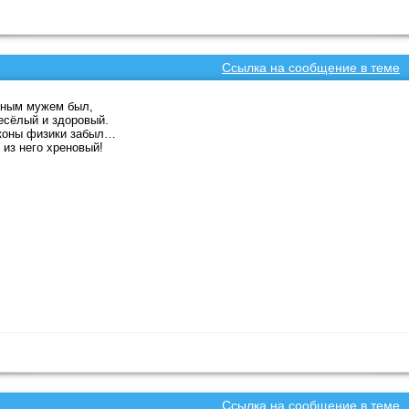
Ссылка на сообщение в теме
чным мужем был,
есёлый и здоровый.
коны физики забыл…
 из него хреновый!
Ссылка на сообщение в теме