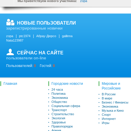
Мы приветствуем нового участника:
zopa
НОВЫЕ ПОЛЬЗОВАТЕЛИ
зарегистрированные новички
zopa
ptc1974
Абрау-Дюрсо
gallinna
Nata123987
СЕЙЧАС НА САЙТЕ
пользователи on-line
Пользователей:
0
Гостей:
0
Главная
Городские новости
Мировые и
Российские
24 часа
Политика
В России
Экономика
В мире
Общество
Бизнес / Финансы
Социальная сфера
Экономика
Транспорт
Музыка и Кино
Строительство
Спорт
Экология
Интернет
Здоровье
Игры
Правопорядок
Армия