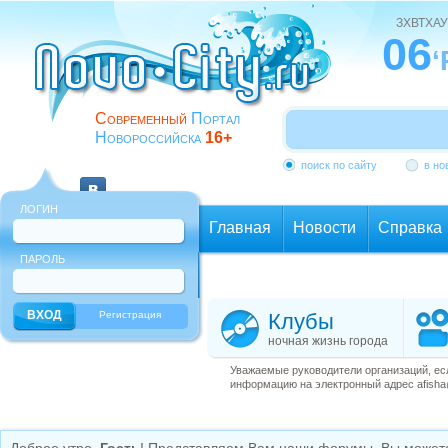
ЗХВТХАУ
06
‘
Современный
Портал
Новороссийска
16+
поиск по сайту
в но
ЛОГИН
Главная
Новости
Справка
ПАРОЛЬ
Еще
Регистрация
Клубы
ночная жизнь города
Уважаемые руководители организаций, ес
информацию на электронный адрес afisha@