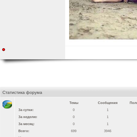
Статистика форума
Темы
Сообщения
Пол
За сутки:
0
1
За неделю:
0
1
За месяц:
0
1
Всего:
699
3946