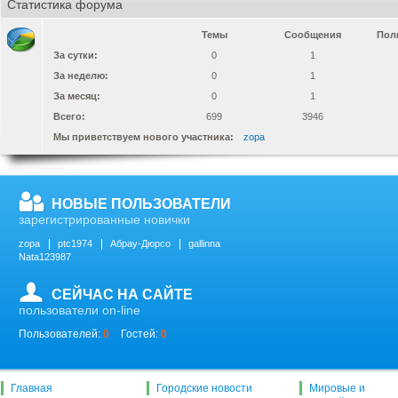
Статистика форума
Темы
Сообщения
Пол
За сутки:
0
1
За неделю:
0
1
За месяц:
0
1
Всего:
699
3946
Мы приветствуем нового участника:
zopa
НОВЫЕ ПОЛЬЗОВАТЕЛИ
зарегистрированные новички
zopa
ptc1974
Абрау-Дюрсо
gallinna
Nata123987
СЕЙЧАС НА САЙТЕ
пользователи on-line
Пользователей:
0
Гостей:
0
Главная
Городские новости
Мировые и