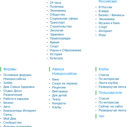
Российские
24 часа
Политика
В России
Экономика
В мире
Общество
Бизнес / Финансы
Социальная сфера
Экономика
Транспорт
Музыка и Кино
Строительство
Спорт
Экология
Интернет
Здоровье
Игры
Правопорядок
Армия
Спорт
Наука и Образование
История
Культура
Форумы
Афиша
Клубы
Новороссийска
Основные форумы
Список
Новороссийска
По интересам
Кино
Хобби
Лента клубов
Скоро на экранах
Дом Семья Здоровье
Развернутая лента
Рецензии
Отдых Досуг
Викторины
Пользователи
Развлечения
Для детей
Список
Работа и карьера
Театр
По интересам
Бизнес
Концерты
Сейчас на сайте
Авто
Клубы
Развернутая лента
Компьютеры Интернет
Связь
Чат
Мой Дом
Сообщества
Форумы поддержки