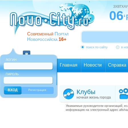
ЗХВТХАУ
06
‘
Современный
Портал
Новороссийска
16+
поиск по сайту
в но
ЛОГИН
Главная
Новости
Справка
ПАРОЛЬ
Еще
Регистрация
Клубы
ночная жизнь города
Уважаемые руководители организаций, ес
информацию на электронный адрес afisha@