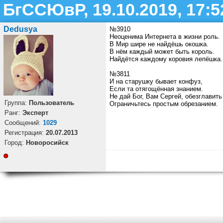
БгССЮвР, 19.10.2019, 17:5
Dedusya
№3910
Неоценима Интернета в жизни роль.
В Мир шире не найдёшь окошка.
В нём каждый может быть король.
Найдётся каждому коровия лепёшка.
№3811
И на старушку бывает конфуз,
Если та отягощённая знанием.
Не дай Бог, Вам Сергей, обезглавить
Группа:
Пользователь
Ограничьтесь простым обрезанием.
Ранг:
Эксперт
Cообщений:
1029
Регистрация:
20.07.2013
Город:
Новоросийск