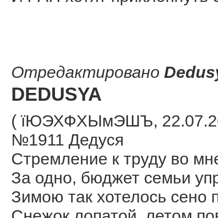
Отредактировано
Dedus
DEDUSYA
( їЮЭХФХЫмЭШЪ, 22.07.20
№1911 Дедуся
Стремление к труду во мне
За одно, бюджет семьи уп
Зимою так хотелось сено п
Снежок лопатой, летом по