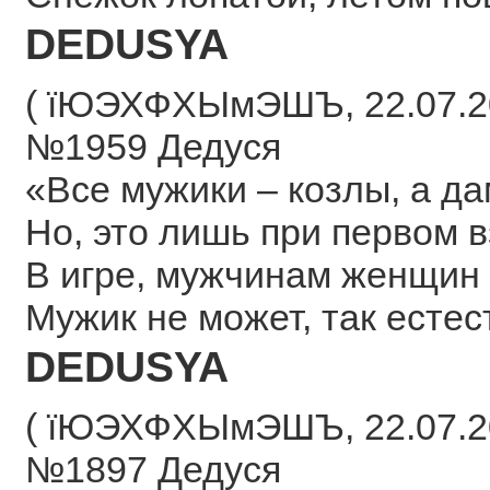
DEDUSYA
( їЮЭХФХЫмЭШЪ, 22.07.20
№1959 Дедуся
«Все мужики – козлы, а д
Но, это лишь при первом в
В игре, мужчинам женщин 
Мужик не может, так естес
DEDUSYA
( їЮЭХФХЫмЭШЪ, 22.07.20
№1897 Дедуся