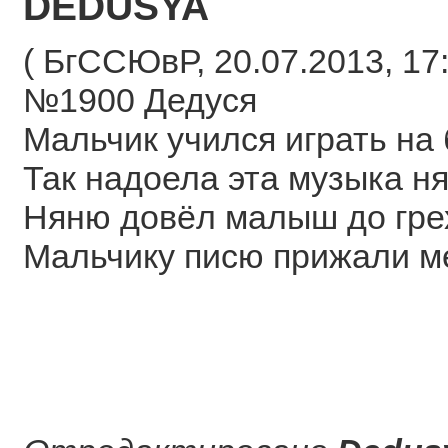
DEDUSYA
( БгССЮвР, 20.07.2013, 17:
№1900 Дедуся
Мальчик учился играть на
Так надоела эта музыка 
Няню довёл малыш до гр
Мальчику писю прижали м