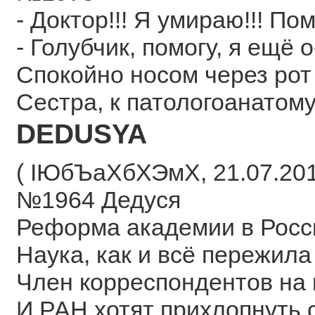
- Доктор!!! Я умираю!!! Пом
- Голубчик, помогу, я ещё о-
Спокойно носом через ро
Сестра, к патологоанатому
DEDUSYA
( ІЮбЪаХбХЭмХ, 21.07.2013
№1964 Дедуся
Реформа академии в Росси
Наука, как и всё пережила
Член корреспондентов на н
И РАН хотят прихлопнуть с