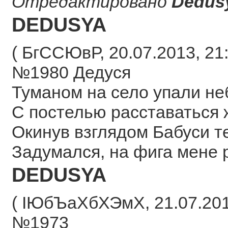
Отредактировано
Dedus
DEDUSYA
( БгССЮвР, 20.07.2013, 21:
№1980 Дедуся
Туманом на село упали не
С постелью расставаться 
Окинув взглядом Бабуси т
Задумался, на фига мене
DEDUSYA
( ІЮбЪаХбХЭмХ, 21.07.2013
№1973