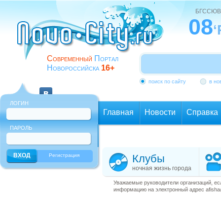
БГССЮВ
08
‘
Современный
Портал
Новороссийска
16+
поиск по сайту
в но
ЛОГИН
Главная
Новости
Справка
ПАРОЛЬ
Еще
Регистрация
Клубы
ночная жизнь города
Уважаемые руководители организаций, ес
информацию на электронный адрес afisha@