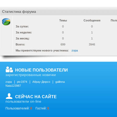
Статистика форума
Темы
Сообщения
Пол
За сутки:
0
0
За неделю:
0
1
За месяц:
0
1
Всего:
699
3946
Мы приветствуем нового участника:
zopa
НОВЫЕ ПОЛЬЗОВАТЕЛИ
зарегистрированные новички
zopa
ptc1974
Абрау-Дюрсо
gallinna
Nata123987
СЕЙЧАС НА САЙТЕ
пользователи on-line
Пользователей:
0
Гостей:
0