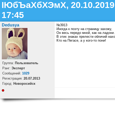
ІЮбЪаХбХЭмХ, 20.10.2019
17:45
Dedusya
№3913
Иногда к поэту на страницу захожу,
Он весь передо мной, как на ладони.
В этих знаках прелести обличий нах
Кто на Пегасе, а у кого-то пони!
Группа:
Пользователь
Ранг:
Эксперт
Cообщений:
1029
Регистрация:
20.07.2013
Город:
Новоросийск