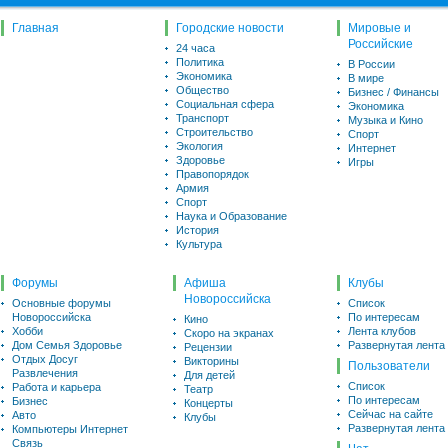
Главная
Городские новости
Мировые и
Российские
24 часа
Политика
В России
Экономика
В мире
Общество
Бизнес / Финансы
Социальная сфера
Экономика
Транспорт
Музыка и Кино
Строительство
Спорт
Экология
Интернет
Здоровье
Игры
Правопорядок
Армия
Спорт
Наука и Образование
История
Культура
Форумы
Афиша
Клубы
Новороссийска
Основные форумы
Список
Новороссийска
По интересам
Кино
Хобби
Лента клубов
Скоро на экранах
Дом Семья Здоровье
Развернутая лента
Рецензии
Отдых Досуг
Викторины
Пользователи
Развлечения
Для детей
Список
Работа и карьера
Театр
По интересам
Бизнес
Концерты
Сейчас на сайте
Авто
Клубы
Развернутая лента
Компьютеры Интернет
Связь