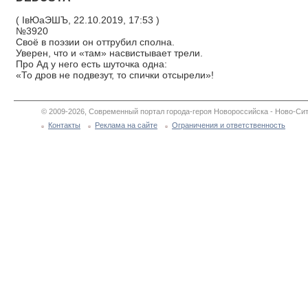
( ІвЮаЭШЪ, 22.10.2019, 17:53 )
№3920
Своё в поэзии он оттрубил сполна.
Уверен, что и «там» насвистывает трели.
Про Ад у него есть шуточка одна:
«То дров не подвезут, то спички отсырели»!
© 2009-2026, Современный портал города-героя Новороссийска - Ново-Сит
Контакты
Реклама на сайте
Ограничения и ответственность