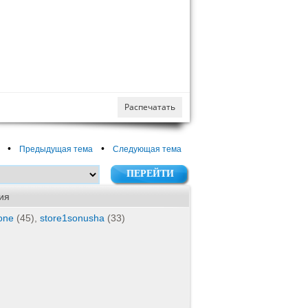
Распечатать
•
•
Предыдущая тема
Следующая тема
ия
lone
(45),
store1sonusha
(33)