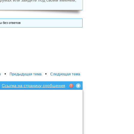
румах или зайдите под своим именем,
 без ответов
•
•
ы
Предыдущая тема
Следующая тема
Ссылка на страницу сообщения