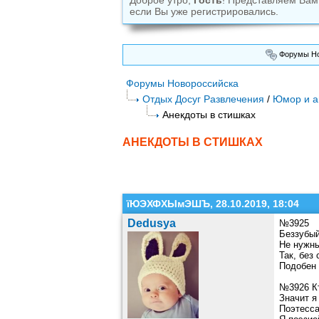
Доброе утро,
Гость
! Представляем Ва
если Вы уже регистрировались.
Форумы Но
Форумы Новороссийска
Отдых Досуг Развлечения
/
Юмор и а
Анекдоты в стишках
АНЕКДОТЫ В СТИШКАХ
їЮЭХФХЫмЭШЪ, 28.10.2019, 18:04
Dedusya
№3925
Беззубый
Не нужны
Так, без 
Подобен 
№3926 К
Значит я
Поэтесса