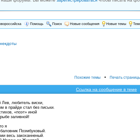
м наши форумы. Вы можете
зарегистрироваться
чтобы писать на фо
вороссийска
Помощь
Поиск
Новые сообщения
Новые темы
Темы
некдоты
•
Похожие темы
Печать страниц
Ссылка на сообщение в теме
 Лев, любитель виски,
м в прайде стал без письки.
стихов, «поэт» иной
рыбе заливной!
то я
 баловник Поэмбуковый.
ми весь закоханненый.