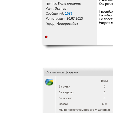
Я поэзие
Группа:
Пользователь
Как ряби
Ранг:
Эксперт
Прозябаю
Cообщений:
1029
На губах
Регистрация:
20.07.2013
Не прост
Надаёт м
Город:
Новоросийск
Статистика форума
Темы
За сутки:
0
За неделю:
0
За месяц:
0
Всего:
699
Мы приветствуем нового участника: