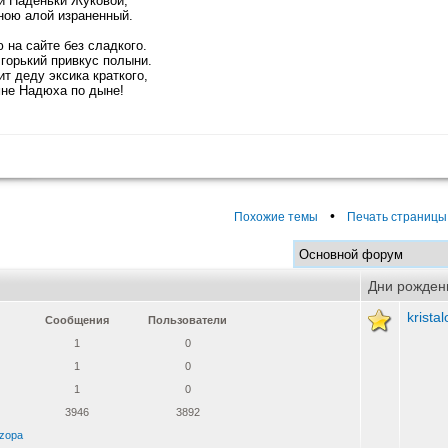
й Наденьки Жуковой,
ною алой израненный.
 на сайте без сладкого.
 горький привкус полыни.
ит деду эксика краткого,
не Надюха по дыне!
•
Похожие темы
Печать страницы
Дни рожден
krista
Сообщения
Пользователи
1
0
1
0
1
0
3946
3892
zopa