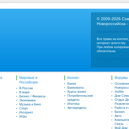
© 2009-2026 Сов
Новороссийска -
Ограничения и отв
Все права на контент
интернет-агентству
C
При любом копирован
обязательна.
Политика обработки 
ти
Мировые и
Бизнес
Форумы
Российские
Банки
Основны
Банкоматы
Новоросс
В России
Курсы валют
Хобби
В мире
Потребительские
Дом Семь
Бизнес / Финансы
кредиты
Отдых До
Экономика
Ипотека
Развлече
Музыка и Кино
Автокредиты
Работа и
Спорт
Бизнес
Интернет
Авто
Игры
Компьюте
Связь
Мой Дом