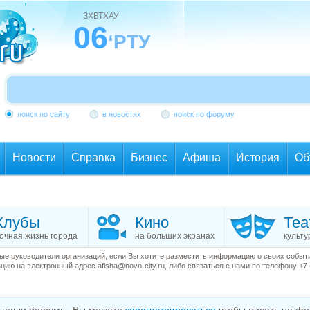
ЗХВТХАУ
06
‘РТУ
поиск по сайту
в новостях
поиск по форуму
Новости
Справка
Бизнес
Афиша
История
Об
Клубы
Кино
Теа
очная жизнь города
на больших экранах
культу
е руководители организаций, если Вы хотите разместить информацию о своих события
ию на электронный адрес afisha@novo-city.ru, либо связаться с нами по телефону +7 