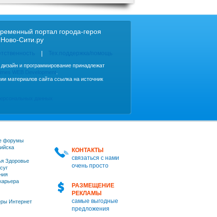
ременный портал города-героя
 Ново-Сити.ру
етственность
Тех.поддержка/помощь
, дизайн и программирование принадлежат
imes WEB Development
.
ии материалов сайта ссылка на источник
персональных данных
е форумы
ийска
КОНТАКТЫ
связаться с нами
я Здоровье
очень просто
суг
ния
 карьера
РАЗМЕЩЕНИЕ
РЕКЛАМЫ
самые выгодные
ры Интернет
предложения