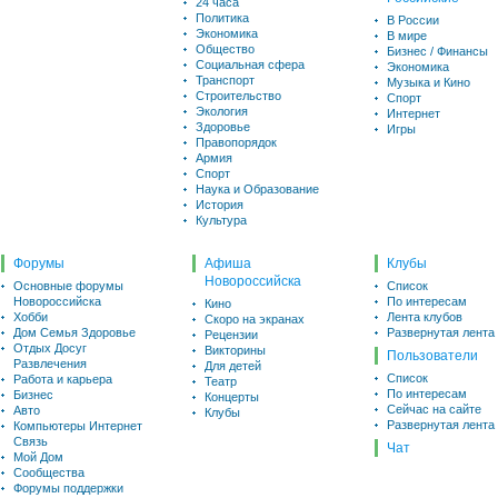
24 часа
Политика
В России
Экономика
В мире
Общество
Бизнес / Финансы
Социальная сфера
Экономика
Транспорт
Музыка и Кино
Строительство
Спорт
Экология
Интернет
Здоровье
Игры
Правопорядок
Армия
Спорт
Наука и Образование
История
Культура
Форумы
Афиша
Клубы
Новороссийска
Основные форумы
Список
Новороссийска
По интересам
Кино
Хобби
Лента клубов
Скоро на экранах
Дом Семья Здоровье
Развернутая лента
Рецензии
Отдых Досуг
Викторины
Пользователи
Развлечения
Для детей
Список
Работа и карьера
Театр
По интересам
Бизнес
Концерты
Сейчас на сайте
Авто
Клубы
Развернутая лента
Компьютеры Интернет
Связь
Чат
Мой Дом
Сообщества
Форумы поддержки