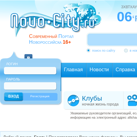
ЗХВТХАУ
06
‘
Современный
Портал
Новороссийска
16+
поиск по сайту
в но
ЛОГИН
Главная
Новости
Справка
ПАРОЛЬ
Еще
Регистрация
Клубы
ночная жизнь города
Уважаемые руководители организаций, ес
информацию на электронный адрес afisha@