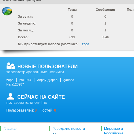
Темы
Сообщения
Пол
За сутки:
0
0
За неделю:
0
1
За месяц:
0
1
Всего:
699
3946
Мы приветствуем нового участника:
zopa
НОВЫЕ ПОЛЬЗОВАТЕЛИ
зарегистрированные новички
zopa
ptc1974
Абрау-Дюрсо
gallinna
Nata123987
СЕЙЧАС НА САЙТЕ
пользователи on-line
Пользователей:
0
Гостей:
0
Главная
Городские новости
Мировые и
Российские