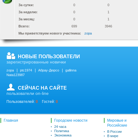
За сутки:
0
0
За неделю:
0
1
За месяц:
0
1
Всего:
699
3946
Мы приветствуем нового участника:
zopa
НОВЫЕ ПОЛЬЗОВАТЕЛИ
зарегистрированные новички
zopa
ptc1974
Абрау-Дюрсо
gallinna
Nata123987
СЕЙЧАС НА САЙТЕ
пользователи on-line
Пользователей:
0
Гостей:
0
Главная
Городские новости
Мировые и
Российские
24 часа
Политика
В России
Экономика
В мире