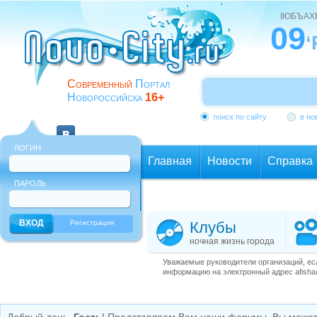
ІЮБЪАХ
09
‘
Современный
Портал
Новороссийска
16+
поиск по сайту
в но
ЛОГИН
Главная
Новости
Справка
ПАРОЛЬ
Еще
Регистрация
Клубы
ночная жизнь города
Уважаемые руководители организаций, ес
информацию на электронный адрес afisha@