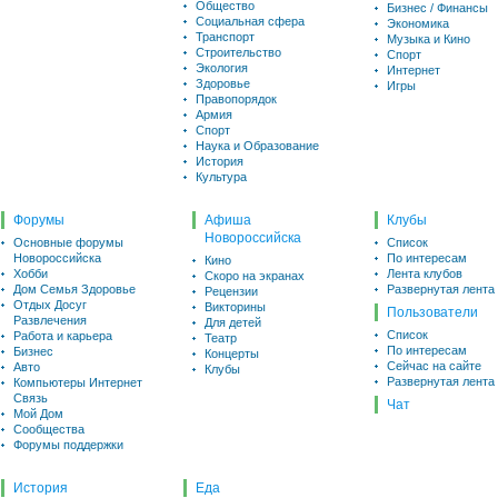
Общество
Бизнес / Финансы
Социальная сфера
Экономика
Транспорт
Музыка и Кино
Строительство
Спорт
Экология
Интернет
Здоровье
Игры
Правопорядок
Армия
Спорт
Наука и Образование
История
Культура
Форумы
Афиша
Клубы
Новороссийска
Основные форумы
Список
Новороссийска
По интересам
Кино
Хобби
Лента клубов
Скоро на экранах
Дом Семья Здоровье
Развернутая лента
Рецензии
Отдых Досуг
Викторины
Пользователи
Развлечения
Для детей
Список
Работа и карьера
Театр
По интересам
Бизнес
Концерты
Сейчас на сайте
Авто
Клубы
Развернутая лента
Компьютеры Интернет
Связь
Чат
Мой Дом
Сообщества
Форумы поддержки
История
Еда