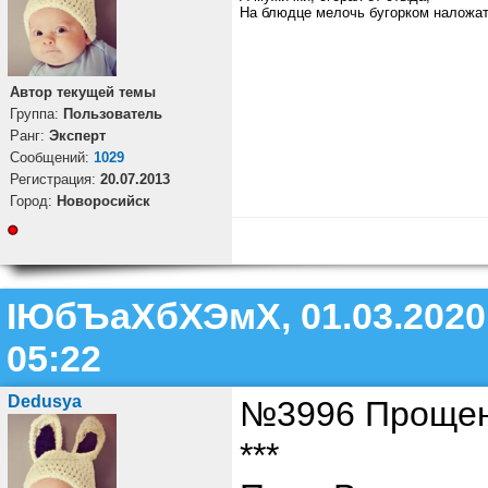
На блюдце мелочь бугорком наложат
Автор текущей темы
Группа:
Пользователь
Ранг:
Эксперт
Cообщений:
1029
Регистрация:
20.07.2013
Город:
Новоросийск
ІЮбЪаХбХЭмХ, 01.03.2020
05:22
Dedusya
№3996 Проще
***