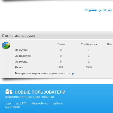
Страница 61 из 
Статистика форума
Темы
Сообщения
Пол
За сутки:
0
1
За неделю:
0
1
За месяц:
0
1
Всего:
699
3946
Мы приветствуем нового участника:
zopa
НОВЫЕ ПОЛЬЗОВАТЕЛИ
зарегистрированные новички
zopa
ptc1974
Абрау-Дюрсо
gallinna
Nata123987