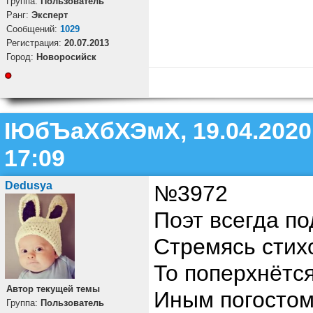
Группа:
Пользователь
Ранг:
Эксперт
Cообщений:
1029
Регистрация:
20.07.2013
Город:
Новоросийск
ІЮбЪаХбХЭмХ, 19.04.2020
17:09
Dedusya
№3972
Поэт всегда п
Стремясь стих
То поперхнётс
Автор текущей темы
Иным погостом 
Группа:
Пользователь