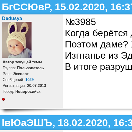
БгССЮвР, 15.02.2020, 16:3
Dedusya
№3985
Когда берётся 
Поэтом даме? 
Изгнанье из Эд
Автор текущей темы
В итоге разру
Группа:
Пользователь
Ранг:
Эксперт
Cообщений:
1029
Регистрация:
20.07.2013
Город:
Новоросийск
ІвЮаЭШЪ, 18.02.2020, 16: