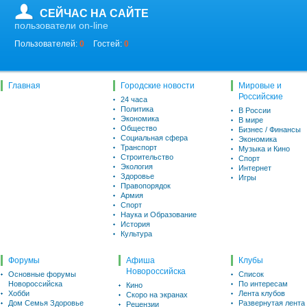
СЕЙЧАС НА САЙТЕ
пользователи on-line
Пользователей:
0
Гостей:
0
Главная
Городские новости
Мировые и
Российские
24 часа
Политика
В России
Экономика
В мире
Общество
Бизнес / Финансы
Социальная сфера
Экономика
Транспорт
Музыка и Кино
Строительство
Спорт
Экология
Интернет
Здоровье
Игры
Правопорядок
Армия
Спорт
Наука и Образование
История
Культура
Форумы
Афиша
Клубы
Новороссийска
Основные форумы
Список
Новороссийска
По интересам
Кино
Хобби
Лента клубов
Скоро на экранах
Дом Семья Здоровье
Развернутая лента
Рецензии