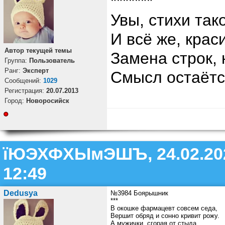
*******
Увы, стихи тако
И всё же, крас
Автор текущей темы
Замена строк, 
Группа:
Пользователь
Ранг:
Эксперт
Смысл остаётся
Cообщений:
1029
Регистрация:
20.07.2013
Город:
Новоросийск
їЮЭХФХЫмЭШЪ, 24.02.20
12:49
Dedusya
№3984 Боярышник
***
В окошке фармацевт совсем седа,
Вершит обряд и сонно кривит рожу.
А мужички, сгорая от стыда,