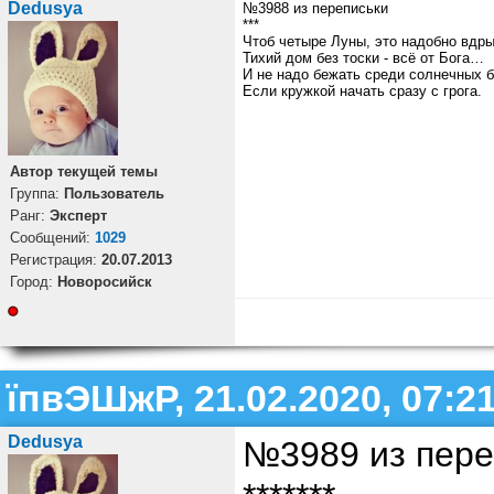
Dedusya
№3988 из переписьки
***
Чтоб четыре Луны, это надобно вдры
Тихий дом без тоски - всё от Бога…
И не надо бежать среди солнечных б
Если кружкой начать сразу с грога.
Автор текущей темы
Группа:
Пользователь
Ранг:
Эксперт
Cообщений:
1029
Регистрация:
20.07.2013
Город:
Новоросийск
їпвЭШжР, 21.02.2020, 07:2
Dedusya
№3989 из пере