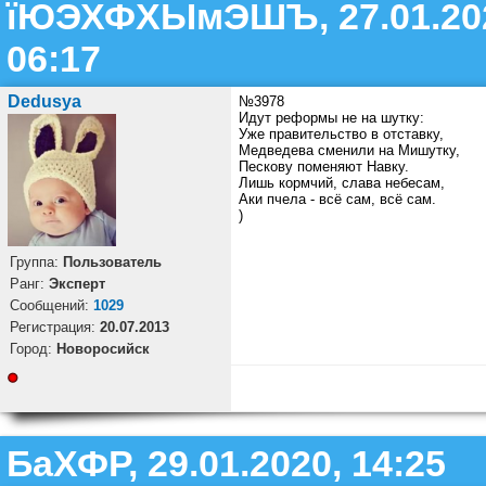
їЮЭХФХЫмЭШЪ, 27.01.20
06:17
Dedusya
№3978
Идут реформы не на шутку:
Уже правительство в отставку,
Медведева сменили на Мишутку,
Пескову поменяют Навку.
Лишь кормчий, слава небесам,
Аки пчела - всё сам, всё сам.
)
Группа:
Пользователь
Ранг:
Эксперт
Cообщений:
1029
Регистрация:
20.07.2013
Город:
Новоросийск
БаХФР, 29.01.2020, 14:25