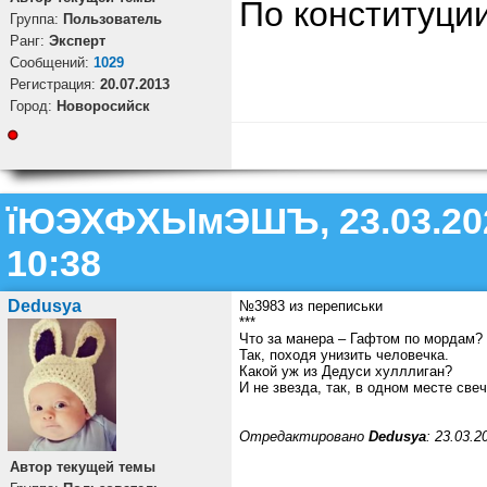
По конституци
Группа:
Пользователь
Ранг:
Эксперт
Cообщений:
1029
Регистрация:
20.07.2013
Город:
Новоросийск
їЮЭХФХЫмЭШЪ, 23.03.20
10:38
Dedusya
№3983 из переписьки
***
Что за манера – Гафтом по мордам?
Так, походя унизить человечка.
Какой уж из Дедуси хулллиган?
И не звезда, так, в одном месте свеч
Отредактировано
Dedusya
: 23.03.2
Автор текущей темы