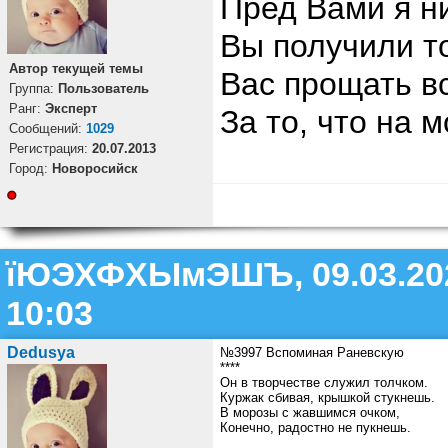
Пред Вами я ни
Вы получили то
Автор текущей темы
Вас прощать в
Группа:
Пользователь
Ранг:
Эксперт
За то, что на
Cообщений:
1029
Регистрация:
20.07.2013
Город:
Новоросийск
їЮЭХФХЫмЭШЪ, 09.03.20
10:03
Dedusya
№3997 Вспоминая Раневскую
****
Он в творчестве служил толчком.
Куржак сбивая, крышкой стукнешь.
В морозы с жавшимся очком,
Конечно, радостно не пукнешь.