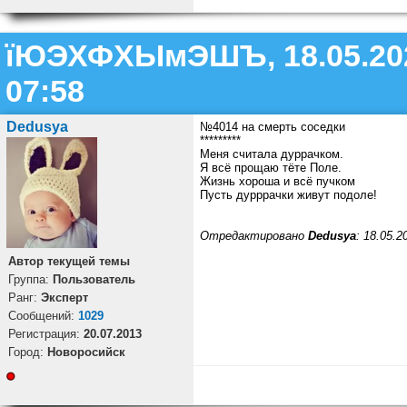
їЮЭХФХЫмЭШЪ, 18.05.20
07:58
Dedusya
№4014 на смерть соседки
*********
Меня считала дуррачком.
Я всё прощаю тёте Поле.
Жизнь хороша и всё пучком
Пусть дурррачки живут подоле!
Отредактировано
Dedusya
: 18.05.2
Автор текущей темы
Группа:
Пользователь
Ранг:
Эксперт
Cообщений:
1029
Регистрация:
20.07.2013
Город:
Новоросийск