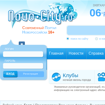
ЗХВТХАУ
06
‘
Современный
Портал
Новороссийска
16+
поиск по сайту
в но
ЛОГИН
Главная
Новости
Справка
ПАРОЛЬ
Еще
Регистрация
Клубы
ночная жизнь города
Уважаемые руководители организаций, ес
информацию на электронный адрес afisha@