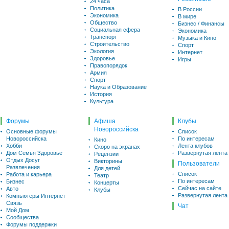
24 часа
Политика
В России
Экономика
В мире
Общество
Бизнес / Финансы
Социальная сфера
Экономика
Транспорт
Музыка и Кино
Строительство
Спорт
Экология
Интернет
Здоровье
Игры
Правопорядок
Армия
Спорт
Наука и Образование
История
Культура
Форумы
Афиша
Клубы
Новороссийска
Основные форумы
Список
Новороссийска
По интересам
Кино
Хобби
Лента клубов
Скоро на экранах
Дом Семья Здоровье
Развернутая лента
Рецензии
Отдых Досуг
Викторины
Пользователи
Развлечения
Для детей
Список
Работа и карьера
Театр
По интересам
Бизнес
Концерты
Сейчас на сайте
Авто
Клубы
Развернутая лента
Компьютеры Интернет
Связь
Чат
Мой Дом
Сообщества
Форумы поддержки