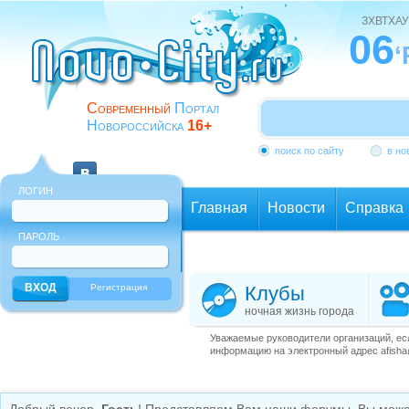
ЗХВТХАУ
06
‘
Современный
Портал
Новороссийска
16+
поиск по сайту
в но
ЛОГИН
Главная
Новости
Справка
ПАРОЛЬ
Еще
Регистрация
Клубы
ночная жизнь города
Уважаемые руководители организаций, ес
информацию на электронный адрес afisha@