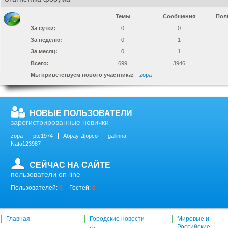
Темы
Сообщения
Пол
За сутки:
0
0
За неделю:
0
1
За месяц:
0
1
Всего:
699
3946
Мы приветствуем нового участника:
zopa
НОВЫЕ ПОЛЬЗОВАТЕЛИ
зарегистрированные новички
zopa
ptc1974
Абрау-Дюрсо
gallinna
Nata123987
СЕЙЧАС НА САЙТЕ
пользователи on-line
Пользователей:
0
Гостей:
0
Главная
Городские новости
Мировые и
Российские