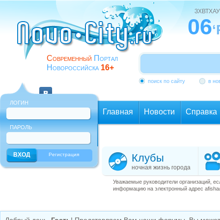
ЗХВТХАУ
06
‘
Современный
Портал
Новороссийска
16+
поиск по сайту
в но
ЛОГИН
Главная
Новости
Справка
ПАРОЛЬ
Еще
Регистрация
Клубы
ночная жизнь города
Уважаемые руководители организаций, ес
информацию на электронный адрес afisha@