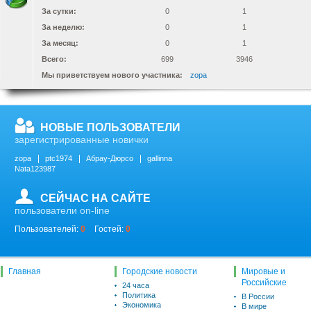
За сутки:
0
1
За неделю:
0
1
За месяц:
0
1
Всего:
699
3946
Мы приветствуем нового участника:
zopa
НОВЫЕ ПОЛЬЗОВАТЕЛИ
зарегистрированные новички
zopa
ptc1974
Абрау-Дюрсо
gallinna
Nata123987
СЕЙЧАС НА САЙТЕ
пользователи on-line
Пользователей:
0
Гостей:
0
Главная
Городские новости
Мировые и
Российские
24 часа
Политика
В России
Экономика
В мире