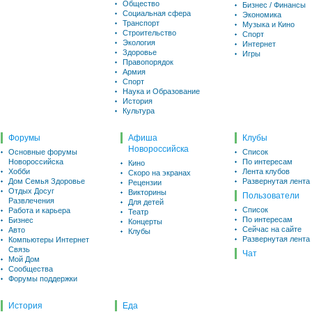
Общество
Бизнес / Финансы
Социальная сфера
Экономика
Транспорт
Музыка и Кино
Строительство
Спорт
Экология
Интернет
Здоровье
Игры
Правопорядок
Армия
Спорт
Наука и Образование
История
Культура
Форумы
Афиша
Клубы
Новороссийска
Основные форумы
Список
Новороссийска
По интересам
Кино
Хобби
Лента клубов
Скоро на экранах
Дом Семья Здоровье
Развернутая лента
Рецензии
Отдых Досуг
Викторины
Пользователи
Развлечения
Для детей
Список
Работа и карьера
Театр
По интересам
Бизнес
Концерты
Сейчас на сайте
Авто
Клубы
Развернутая лента
Компьютеры Интернет
Связь
Чат
Мой Дом
Сообщества
Форумы поддержки
История
Еда