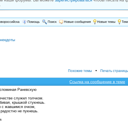
ам наши форумы. Вы можете
зарегистрироваться
чтобы писать на 
.
вороссийска
Помощь
Поиск
Новые сообщения
Новые темы
Темы
некдоты
•
Похожие темы
Печать страниц
Ссылка на сообщение в теме
споминая Раневскую
рчестве служил толчком.
бивая, крышкой стукнешь.
 с жавшимся очком,
 радостно не пукнешь.
я