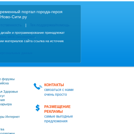
ременный портал города-героя
 Ново-Сити.ру
етственность
Тех.поддержка/помощь
, дизайн и программирование принадлежат
imes WEB Development
.
ии материалов сайта ссылка на источник
персональных данных
е форумы
ийска
КОНТАКТЫ
связаться с нами
я Здоровье
очень просто
суг
ния
 карьера
РАЗМЕЩЕНИЕ
РЕКЛАМЫ
самые выгодные
ры Интернет
предложения
тва
оддержки