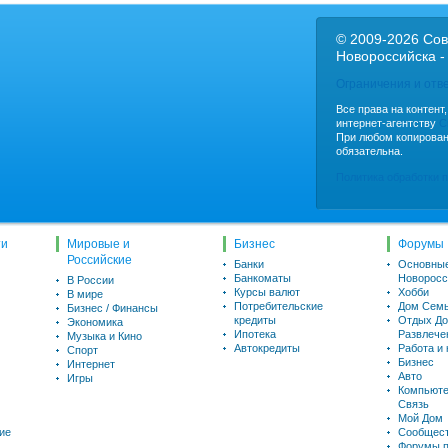
© 2009-2026 Сов
Новороссийска -
Ограничения и отв
Все права на контент
интернет-агентству
C
При любом копирован
обязательна.
Политика обработки 
ти
Мировые и
Бизнес
Форумы
Российские
Банки
Основны
Банкоматы
Новоросс
В России
Курсы валют
Хобби
В мире
Потребительские
Дом Семь
Бизнес / Финансы
кредиты
Отдых До
Экономика
Ипотека
Развлече
Музыка и Кино
Автокредиты
Работа и
Спорт
Бизнес
Интернет
Авто
Игры
Компьюте
Связь
Мой Дом
ие
Сообщес
Форумы п