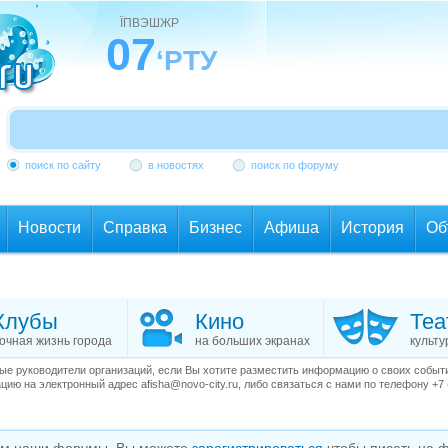
ЇПВЭШЖР
07
‘РТУ
поиск по сайту
в новостях
поиск по форуму
Новости
Справка
Бизнес
Афиша
История
Об
Клубы
Кино
Теа
очная жизнь города
на больших экранах
культу
е руководители организаций, если Вы хотите разместить информацию о своих события
ию на электронный адрес afisha@novo-city.ru, либо связаться с нами по телефону +7 