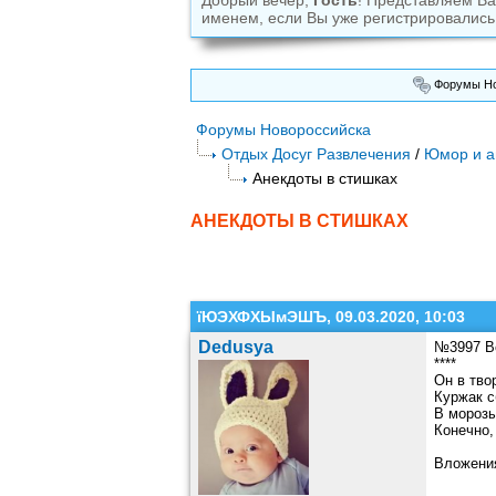
Добрый вечер,
Гость
! Представляем В
именем, если Вы уже регистрировались
Форумы Но
Форумы Новороссийска
Отдых Досуг Развлечения
/
Юмор и а
Анекдоты в стишках
АНЕКДОТЫ В СТИШКАХ
їЮЭХФХЫмЭШЪ, 09.03.2020, 10:03
Dedusya
№3997 В
****
Он в тво
Куржак с
В морозы
Конечно,
Вложени