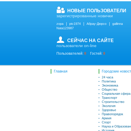
НОВЫЕ ПОЛЬЗОВАТЕЛИ
зарегистрированные новички
zopa
ptc1974
Абрау-Дюрсо
gallinna
Nata123987
СЕЙЧАС НА САЙТЕ
пользователи on-line
Пользователей:
0
Гостей:
0
Главная
Городские новос
24 часа
Политика
Экономика
Общество
Социальная сфера
Транспорт
Строительство
Экология
Здоровье
Правопорядок
Армия
Спорт
Наука и Образован
История