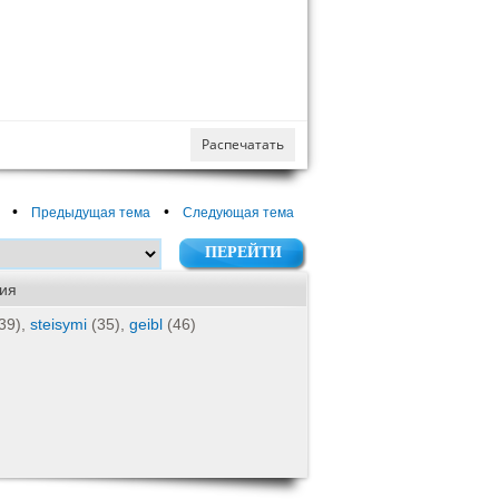
Распечатать
•
•
Предыдущая тема
Следующая тема
ия
39),
steisymi
(35),
geibl
(46)