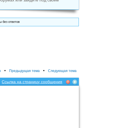
форумах или зайдите под своим
 без ответов
•
•
ы
Предыдущая тема
Следующая тема
Ссылка на страницу сообщения