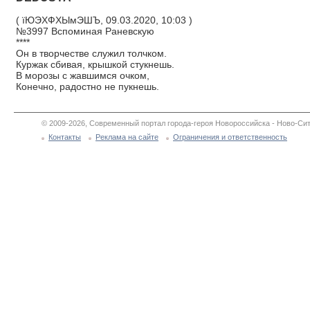
( їЮЭХФХЫмЭШЪ, 09.03.2020, 10:03 )
№3997 Вспоминая Раневскую
****
Он в творчестве служил толчком.
Куржак сбивая, крышкой стукнешь.
В морозы с жавшимся очком,
Конечно, радостно не пукнешь.
© 2009-2026, Современный портал города-героя Новороссийска - Ново-Сит
Контакты
Реклама на сайте
Ограничения и ответственность