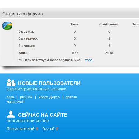
Статистика форума
Темы
Сообщения
Пол
За сутки:
0
0
За неделю:
0
1
За месяц:
0
1
Всего:
699
3946
Мы приветствуем нового участника:
zopa
НОВЫЕ ПОЛЬЗОВАТЕЛИ
зарегистрированные новички
zopa
ptc1974
Абрау-Дюрсо
gallinna
Nata123987
СЕЙЧАС НА САЙТЕ
пользователи on-line
Пользователей:
0
Гостей:
0