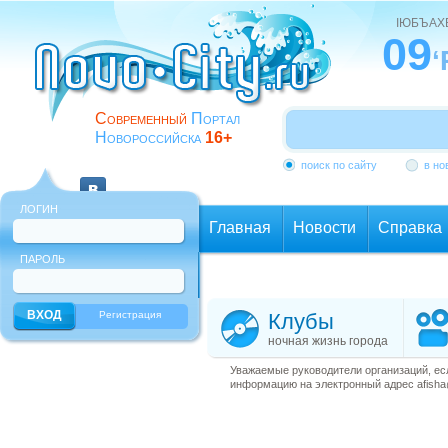
ІЮБЪАХ
09
‘
Современный
Портал
Новороссийска
16+
поиск по сайту
в но
ЛОГИН
Главная
Новости
Справка
ПАРОЛЬ
Еще
Регистрация
Клубы
ночная жизнь города
Уважаемые руководители организаций, ес
информацию на электронный адрес afisha@