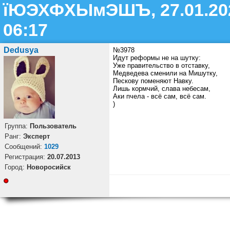
їЮЭХФХЫмЭШЪ, 27.01.20
06:17
Dedusya
№3978
Идут реформы не на шутку:
Уже правительство в отставку,
Медведева сменили на Мишутку,
Пескову поменяют Навку.
Лишь кормчий, слава небесам,
Аки пчела - всё сам, всё сам.
)
Группа:
Пользователь
Ранг:
Эксперт
Cообщений:
1029
Регистрация:
20.07.2013
Город:
Новоросийск