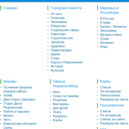
Главная
Городские новости
Мировые и
Российские
24 часа
Политика
В России
Экономика
В мире
Общество
Бизнес / Финансы
Социальная сфера
Экономика
Транспорт
Музыка и Кино
Строительство
Спорт
Экология
Интернет
Здоровье
Игры
Правопорядок
Армия
Спорт
Наука и Образование
История
Культура
Форумы
Афиша
Клубы
Новороссийска
Основные форумы
Список
Новороссийска
По интересам
Кино
Хобби
Лента клубов
Скоро на экранах
Дом Семья Здоровье
Развернутая лента
Рецензии
Отдых Досуг
Викторины
Пользователи
Развлечения
Для детей
Список
Работа и карьера
Театр
По интересам
Бизнес
Концерты
Сейчас на сайте
Авто
Клубы
Развернутая лента
Компьютеры Интернет
Связь