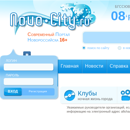
БГССЮВ
08
‘
Современный
Портал
Новороссийска
16+
поиск по сайту
в но
ЛОГИН
Главная
Новости
Справка
ПАРОЛЬ
Еще
Регистрация
Клубы
ночная жизнь города
Уважаемые руководители организаций, ес
информацию на электронный адрес afisha@