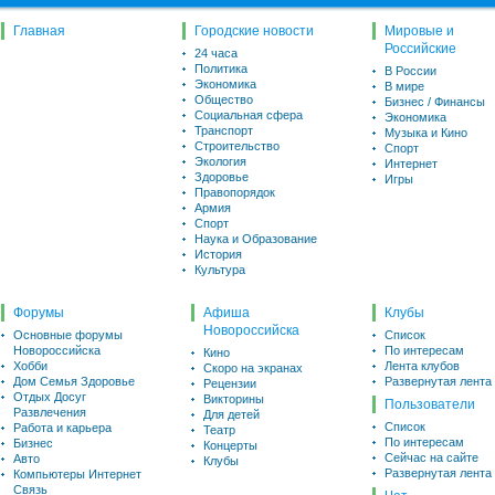
Главная
Городские новости
Мировые и
Российские
24 часа
Политика
В России
Экономика
В мире
Общество
Бизнес / Финансы
Социальная сфера
Экономика
Транспорт
Музыка и Кино
Строительство
Спорт
Экология
Интернет
Здоровье
Игры
Правопорядок
Армия
Спорт
Наука и Образование
История
Культура
Форумы
Афиша
Клубы
Новороссийска
Основные форумы
Список
Новороссийска
По интересам
Кино
Хобби
Лента клубов
Скоро на экранах
Дом Семья Здоровье
Развернутая лента
Рецензии
Отдых Досуг
Викторины
Пользователи
Развлечения
Для детей
Список
Работа и карьера
Театр
По интересам
Бизнес
Концерты
Сейчас на сайте
Авто
Клубы
Развернутая лента
Компьютеры Интернет
Связь