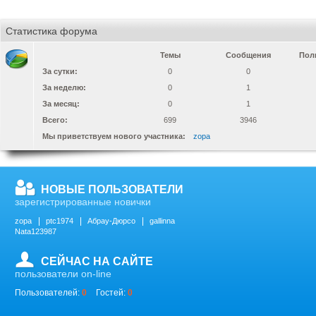
Статистика форума
Темы
Сообщения
Пол
За сутки:
0
0
За неделю:
0
1
За месяц:
0
1
Всего:
699
3946
Мы приветствуем нового участника:
zopa
НОВЫЕ ПОЛЬЗОВАТЕЛИ
зарегистрированные новички
zopa
ptc1974
Абрау-Дюрсо
gallinna
Nata123987
СЕЙЧАС НА САЙТЕ
пользователи on-line
Пользователей:
0
Гостей:
0