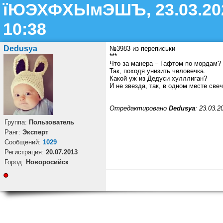
їЮЭХФХЫмЭШЪ, 23.03.20
10:38
Dedusya
№3983 из переписьки
***
Что за манера – Гафтом по мордам?
Так, походя унизить человечка.
Какой уж из Дедуси хулллиган?
И не звезда, так, в одном месте свеч
Отредактировано
Dedusya
: 23.03.2
Группа:
Пользователь
Ранг:
Эксперт
Cообщений:
1029
Регистрация:
20.07.2013
Город:
Новоросийск