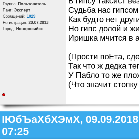
В гипсу таксист ве
Группа:
Пользователь
Судьба нас гипсом
Ранг:
Эксперт
Cообщений:
1029
Как будто нет друг
Регистрация:
20.07.2013
Но гипс долой и ж
Город:
Новоросийск
Иришка мчится в 
(Прости поЕта, сд
Так что ж дедка те
У Пабло то же пло
(Что значит стопку
ІЮбЪаХбХЭмХ, 09.09.2018
07:25