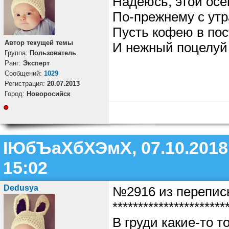
Надеюсь, этой осе
По-прежнему с утр
Пусть кофею в пос
Автор текущей темы
И нежный поцелуй 
Группа:
Пользователь
Ранг:
Эксперт
Cообщений:
1029
Регистрация:
20.07.2013
Город:
Новоросийск
ІЮбЪаХбХЭмХ, 07.10.2018
15:02
Dedusya
№2916 из перепис
**********************
В груди какие-то т