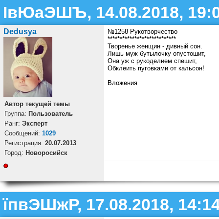
ІвЮаЭШЪ, 14.08.2018, 19:
Dedusya
№1258 Рукотворчество
****************************
Творенье женщин - дивный сон.
Лишь муж бутылочку опустошит,
Она уж с рукоделием спешит,
Обклеить пуговками от кальсон!
Вложения
Автор текущей темы
Группа:
Пользователь
Ранг:
Эксперт
Cообщений:
1029
Регистрация:
20.07.2013
Город:
Новоросийск
їпвЭШжР, 17.08.2018, 14:1