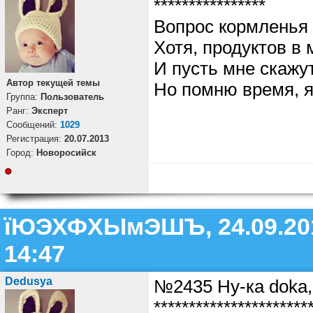
****************
Вопрос кормленья 
Хотя, продуктов в 
И пусть мне скажу
Автор текущей темы
Но помню время, я
Группа:
Пользователь
Ранг:
Эксперт
Cообщений:
1029
Регистрация:
20.07.2013
Город:
Новоросийск
їЮЭХФХЫмЭШЪ, 24.09.20
14:47
Dedusya
№2435 Ну-ка doka,
**********************