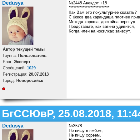
Dedusya
№2448 Анекдот +18
**************************
Как Вам это покультурнее сказать?
С боков два карандаша плотнее прив
Метода хороша, достойна пересуд…
Представьте, как вагина удивится,
Когда член на носилках занесут.
Автор текущей темы
Группа:
Пользователь
Ранг:
Эксперт
Cообщений:
1029
Регистрация:
20.07.2013
Город:
Новоросийск
БгССЮвР, 25.08.2018, 11:4
Dedusya
№3578
Не пишу я ямбом,
Не пишу хореем,
Нарисую ромбом,