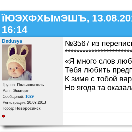
їЮЭХФХЫмЭШЪ, 13.08.20
16:14
Dedusya
№3567 из перепис
**********************
«Я много слов люб
Тебя любить пред
К зиме с тобой ва
Группа:
Пользователь
Но ягода та оказал
Ранг:
Эксперт
Cообщений:
1029
Регистрация:
20.07.2013
Город:
Новоросийск