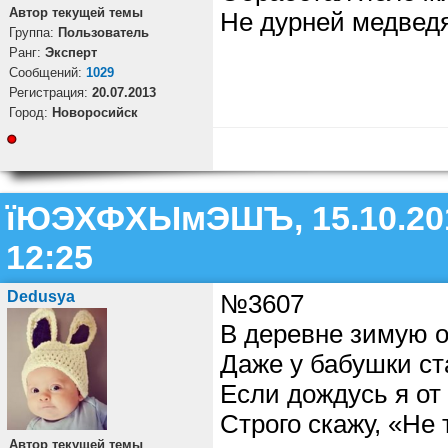
Автор текущей темы
Не дурней медведя
Группа:
Пользователь
Ранг:
Эксперт
Cообщений:
1029
Регистрация:
20.07.2013
Город:
Новоросийск
їЮЭХФХЫмЭШЪ, 15.10.20
12:25
Dedusya
№3607
В деревне зимую о
Даже у бабушки ста
Если дождусь я от 
Строго скажу, «Не 
Автор текущей темы