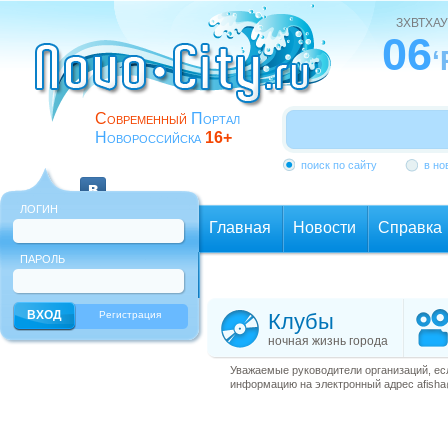
ЗХВТХАУ
06
‘
Современный
Портал
Новороссийска
16+
поиск по сайту
в но
ЛОГИН
Главная
Новости
Справка
ПАРОЛЬ
Еще
Регистрация
Клубы
ночная жизнь города
Уважаемые руководители организаций, ес
информацию на электронный адрес afisha@