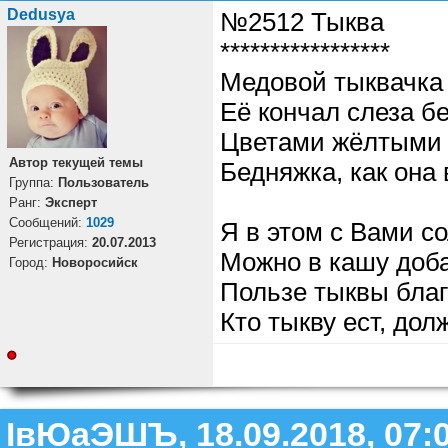
Dedusya
№2512 Тыква
*****************
Медовой тыквачка
Её кончал слеза б
Цветами жёлтыми
Автор текущей темы
Бедняжка, как она
Группа:
Пользователь
Ранг:
Эксперт
Cообщений:
1029
Я в этом с Вами с
Регистрация:
20.07.2013
Можно в кашу доба
Город:
Новоросийск
Пользе тыквы бла
Кто тыкву ест, дол
ІвЮаЭШЪ, 18.09.2018, 07: