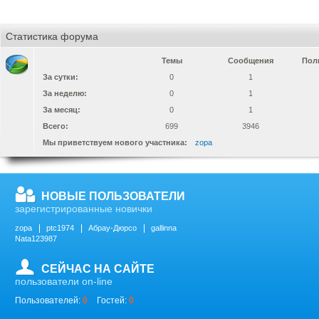
Статистика форума
Темы
Сообщения
Пол
За сутки:
0
1
За неделю:
0
1
За месяц:
0
1
Всего:
699
3946
Мы приветствуем нового участника:
zopa
НОВЫЕ ПОЛЬЗОВАТЕЛИ
зарегистрированные новички
zopa
ptc1974
Абрау-Дюрсо
gallinna
Nata123987
СЕЙЧАС НА САЙТЕ
пользователи on-line
Пользователей:
0
Гостей:
0