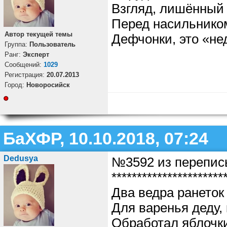
Взгляд, лишённый
Перед насильнико
Автор текущей темы
Дефчонки, это «не
Группа:
Пользователь
Ранг:
Эксперт
Cообщений:
1029
Регистрация:
20.07.2013
Город:
Новоросийск
БаХФР, 10.10.2018, 07:24
Dedusya
№3592 из перепис
**********************
Два ведра ранеток
Для варенья деду,
Обработал яблочки