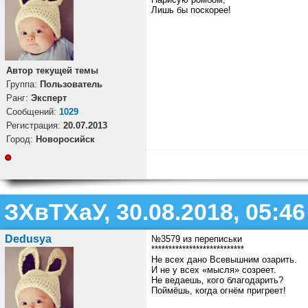
Лишь бы поскорее!
Автор текущей темы
Группа:
Пользователь
Ранг:
Эксперт
Cообщений:
1029
Регистрация:
20.07.2013
Город:
Новоросийск
ЗХвТХаУ, 30.08.2018, 05:46
Dedusya
№3579 из переписьки
***************************
Не всех дано Всевышним озарить.
И не у всех «мысля» созреет.
Не ведаешь, кого благодарить?
Поймёшь, когда огнём пригреет!