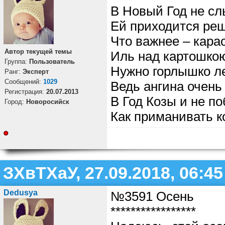
В Новый Год не сл
Ей приходится реш
Что важнее – карао
Автор текущей темы
Иль над картошко
Группа:
Пользователь
Нужно горлышко л
Ранг:
Эксперт
Cообщений:
1029
Ведь ангина очен
Регистрация:
20.07.2013
В Год Козы и не по
Город:
Новоросийск
Как приманивать к
ЗХвТХаУ, 27.09.2018, 06:45
Dedusya
№3591 Осень
*****************