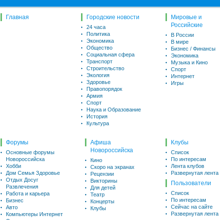
Главная
Городские новости
Мировые и
Российские
24 часа
Политика
В России
Экономика
В мире
Общество
Бизнес / Финансы
Социальная сфера
Экономика
Транспорт
Музыка и Кино
Строительство
Спорт
Экология
Интернет
Здоровье
Игры
Правопорядок
Армия
Спорт
Наука и Образование
История
Культура
Форумы
Афиша
Клубы
Новороссийска
Основные форумы
Список
Новороссийска
По интересам
Кино
Хобби
Лента клубов
Скоро на экранах
Дом Семья Здоровье
Развернутая лента
Рецензии
Отдых Досуг
Викторины
Пользователи
Развлечения
Для детей
Список
Работа и карьера
Театр
По интересам
Бизнес
Концерты
Сейчас на сайте
Авто
Клубы
Развернутая лента
Компьютеры Интернет