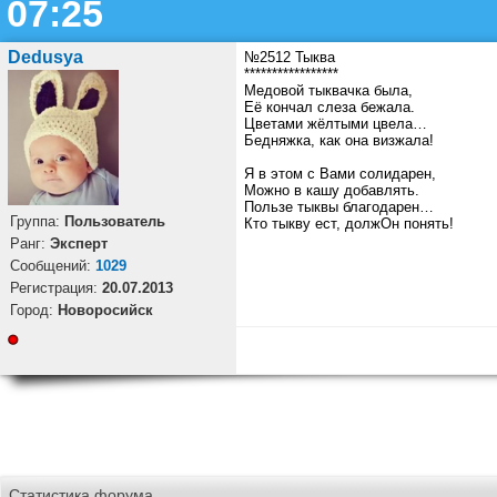
07:25
Dedusya
№2512 Тыква
*****************
Медовой тыквачка была,
Её кончал слеза бежала.
Цветами жёлтыми цвела…
Бедняжка, как она визжала!
Я в этом с Вами солидарен,
Можно в кашу добавлять.
Пользе тыквы благодарен…
Группа:
Пользователь
Кто тыкву ест, должОн понять!
Ранг:
Эксперт
Cообщений:
1029
Регистрация:
20.07.2013
Город:
Новоросийск
Статистика форума