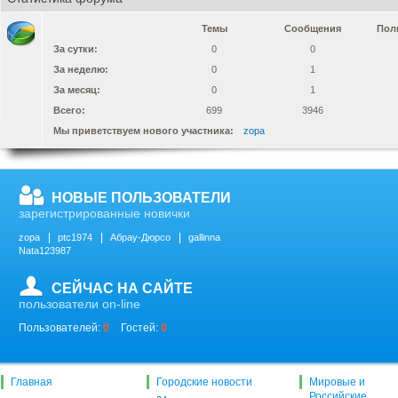
Темы
Сообщения
Пол
За сутки:
0
0
За неделю:
0
1
За месяц:
0
1
Всего:
699
3946
Мы приветствуем нового участника:
zopa
НОВЫЕ ПОЛЬЗОВАТЕЛИ
зарегистрированные новички
zopa
ptc1974
Абрау-Дюрсо
gallinna
Nata123987
СЕЙЧАС НА САЙТЕ
пользователи on-line
Пользователей:
0
Гостей:
0
Главная
Городские новости
Мировые и
Российские