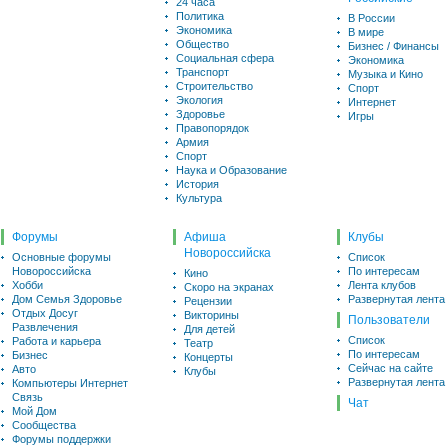
24 часа
Политика
В России
Экономика
В мире
Общество
Бизнес / Финансы
Социальная сфера
Экономика
Транспорт
Музыка и Кино
Строительство
Спорт
Экология
Интернет
Здоровье
Игры
Правопорядок
Армия
Спорт
Наука и Образование
История
Культура
Форумы
Афиша
Клубы
Новороссийска
Основные форумы
Список
Новороссийска
По интересам
Кино
Хобби
Лента клубов
Скоро на экранах
Дом Семья Здоровье
Развернутая лента
Рецензии
Отдых Досуг
Викторины
Пользователи
Развлечения
Для детей
Список
Работа и карьера
Театр
По интересам
Бизнес
Концерты
Сейчас на сайте
Авто
Клубы
Развернутая лента
Компьютеры Интернет
Связь
Чат
Мой Дом
Сообщества
Форумы поддержки