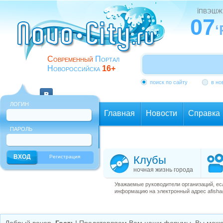
ЇПВЭШЖ
07
‘
Современный
Портал
Новороссийска
16+
поиск по сайту
в но
ЛОГИН
Главная
Новости
Справка
ПАРОЛЬ
Еще
Регистрация
Клубы
ночная жизнь города
Уважаемые руководители организаций, ес
информацию на электронный адрес afisha@