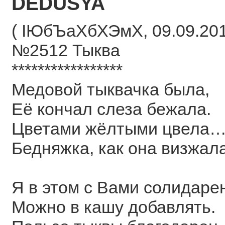
DEDUSYA
( ІЮбЪаХбХЭмХ, 09.09.2018
№2512 Тыква
*****************
Медовой тыквачка была,
Её кончал слеза бежала.
Цветами жёлтыми цвела
Бедняжка, как она визжала
Я в этом с Вами солидарен
Можно в кашу добавлять.