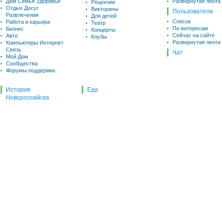
Дом Семья Здоровье
Развернутая лента
Рецензии
Отдых Досуг
Викторины
Пользователи
Развлечения
Для детей
Список
Работа и карьера
Театр
По интересам
Бизнес
Концерты
Сейчас на сайте
Авто
Клубы
Развернутая лента
Компьютеры Интернет
Связь
Чат
Мой Дом
Сообщества
Форумы поддержки
История
Еда
Новороссийска