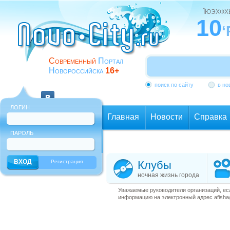
ЇЮЭХФ
10
‘
Современный
Портал
Новороссийска
16+
поиск по сайту
в но
ЛОГИН
Главная
Новости
Справка
ПАРОЛЬ
Еще
Регистрация
Клубы
ночная жизнь города
Уважаемые руководители организаций, ес
информацию на электронный адрес afisha@