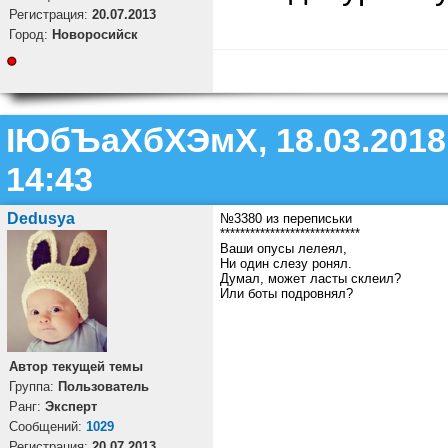
Регистрация:
20.07.2013
Город:
Новоросийск
ІЮбЪаХбХЭмХ, 18.03.2018
14:43
Dedusya
№3380 из переписьки
****************************
Ваши опусы лелеял,
Ни один слезу ронял.
Думал, может ласты склеил?
Или боты подровнял?
Автор текущей темы
Группа:
Пользователь
Ранг:
Эксперт
Cообщений:
1029
Регистрация:
20.07.2013