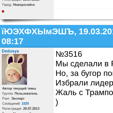
Город:
Новоросийск
їЮЭХФХЫмЭШЪ, 19.03.20
08:17
Dedusya
№3516
Мы сделали в 
Но, за бугор п
Избрали лидер
Автор текущей темы
Жаль с Трампо
Группа:
Пользователь
Ранг:
Эксперт
)
Cообщений:
1029
Регистрация:
20.07.2013