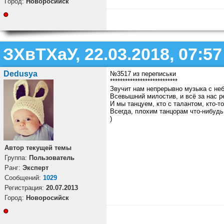
Город:
Новоросийск
ЗХвТХаУ, 22.03.2018, 07:57
Dedusya
№3517 из переписьки
***************************
Звучит нам непрерывно музыка с неб
Всевышний милостив, и всё за нас р
И мы танцуем, кто с талантом, кто-т
Всегда, плохим танцорам что-нибудь
)
Автор текущей темы
Группа:
Пользователь
Ранг:
Эксперт
Cообщений:
1029
Регистрация:
20.07.2013
Город:
Новоросийск