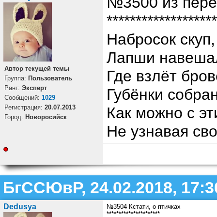
№3500 из пере
*******************
Набросок скуп,
Лапши навешал
Автор текущей темы
Где взлёт бров
Группа:
Пользователь
Ранг:
Эксперт
Губёнки собран
Cообщений:
1029
Регистрация:
20.07.2013
Как можно с эт
Город:
Новоросийск
Не узнавая св
БгССЮвР, 24.02.2018, 17:3
Dedusya
№3504 Кстати, о птичках
**********************