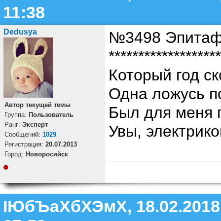
11:38
Dedusya
№3498 Эпитаф
*******************
Который год ск
Одна ложусь п
Автор текущей темы
Был для меня 
Группа:
Пользователь
Ранг:
Эксперт
Увы, электрико
Cообщений:
1029
Регистрация:
20.07.2013
Город:
Новоросийск
ІЮбЪаХбХЭмХ, 18.02.2018