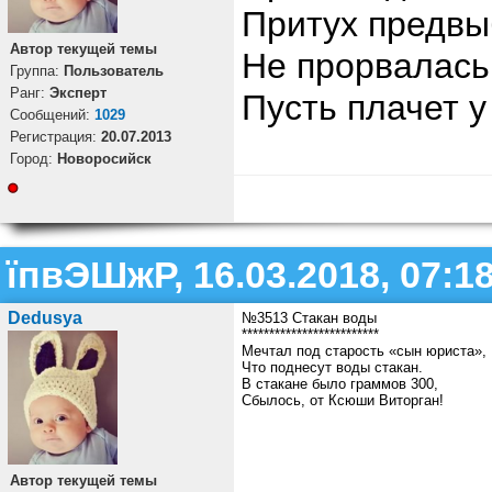
Притух предвы
Автор текущей темы
Не прорвалась 
Группа:
Пользователь
Ранг:
Эксперт
Пусть плачет у
Cообщений:
1029
Регистрация:
20.07.2013
Город:
Новоросийск
їпвЭШжР, 16.03.2018, 07:1
Dedusya
№3513 Стакан воды
*************************
Мечтал под старость «сын юриста»,
Что поднесут воды стакан.
В стакане было граммов 300,
Сбылось, от Ксюши Виторган!
Автор текущей темы