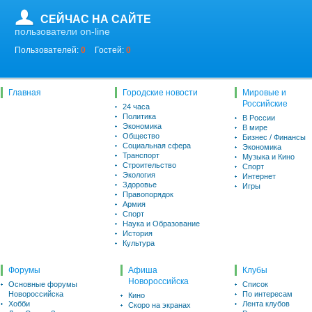
СЕЙЧАС НА САЙТЕ
пользователи on-line
Пользователей:
0
Гостей:
0
Главная
Городские новости
Мировые и
Российские
24 часа
Политика
В России
Экономика
В мире
Общество
Бизнес / Финансы
Социальная сфера
Экономика
Транспорт
Музыка и Кино
Строительство
Спорт
Экология
Интернет
Здоровье
Игры
Правопорядок
Армия
Спорт
Наука и Образование
История
Культура
Форумы
Афиша
Клубы
Новороссийска
Основные форумы
Список
Новороссийска
По интересам
Кино
Хобби
Лента клубов
Скоро на экранах