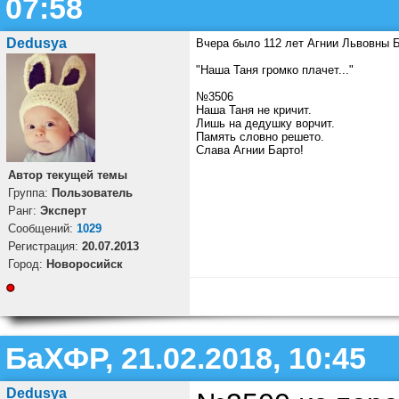
07:58
Dedusya
Вчера было 112 лет Агнии Львовны Б
"Наша Таня громко плачет..."
№3506
Наша Таня не кричит.
Лишь на дедушку ворчит.
Память словно решето.
Слава Агнии Барто!
Автор текущей темы
Группа:
Пользователь
Ранг:
Эксперт
Cообщений:
1029
Регистрация:
20.07.2013
Город:
Новоросийск
БаХФР, 21.02.2018, 10:45
Dedusya