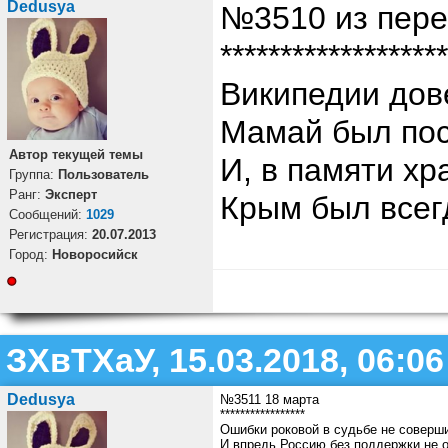
Dedusya
№3510 из пере
*******************
Википедии дов
Мамай был пос
Автор текущей темы
И, в памяти хр
Группа:
Пользователь
Ранг:
Эксперт
Крым был всег
Cообщений:
1029
Регистрация:
20.07.2013
Город:
Новоросийск
ЗХвТХаУ, 15.03.2018, 06:06
Dedusya
№3511 18 марта
*****************
Ошибки роковой в судьбе не соверш
И впредь Россию без поддержки не 