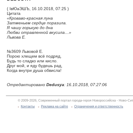
( ІвЮаЭШЪ, 16.10.2018, 07:25 )
Цитата
«Кроваво-красная луна
Затменьем сердце поразила.
Я чашу горькую до дна
Любви отравленной вкусила…»
Львова Е.
№3609 Львовой Е.
Порою хлещем всё подряд,
Будь то сладко или кисло.
Друг мой, и яду будешь рад,
Когда внутри душа обвисла!
Отредактировано
Dedusya
: 16.10.2018, 07:27:06
© 2009-2026, Современный портал города-героя Новороссийска - Ново-Сит
Контакты
Реклама на сайте
Ограничения и ответственность