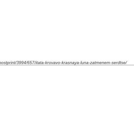
u/postprint/3994/657/itata-krovavo-krasnaya-luna-zatmenem-serdtse/