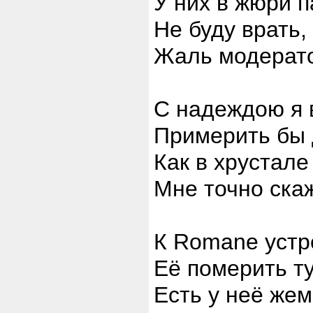
У них в жюри п
Не буду врать,
Жаль модерато
С надеждою я 
Примерить бы 
Как в хрустале
Мне точно ска
К Romane устр
Её померить т
Есть у неё жем