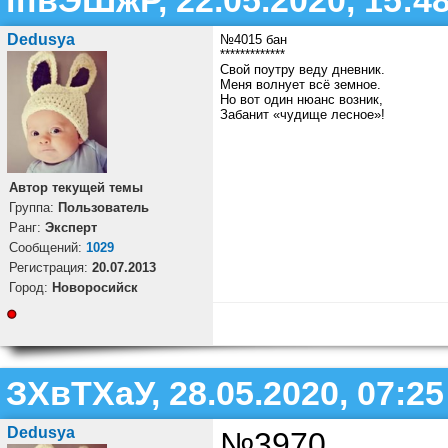
їпвЭШжР, 22.05.2020, 15:4
Dedusya
№4015 бан
*************
Свой поутру веду дневник.
Меня волнует всё земное.
Но вот один нюанс возник,
Забанит «чудище лесное»!
Автор текущей темы
Группа:
Пользователь
Ранг:
Эксперт
Cообщений:
1029
Регистрация:
20.07.2013
Город:
Новоросийск
ЗХвТХаУ, 28.05.2020, 07:25
Dedusya
№3970