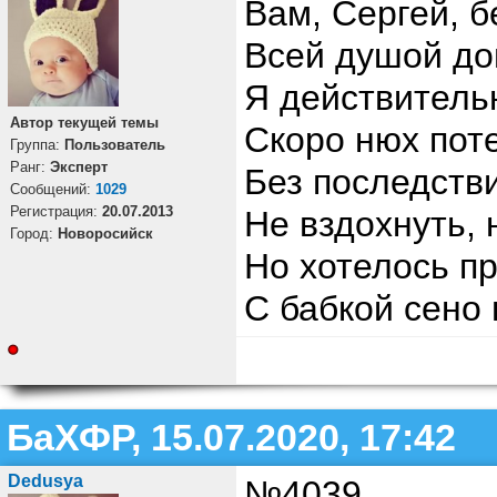
Вам, Сергей, б
Всей душой до
Я действитель
Автор текущей темы
Скоро нюх пот
Группа:
Пользователь
Ранг:
Эксперт
Без последстви
Cообщений:
1029
Регистрация:
20.07.2013
Не вздохнуть, 
Город:
Новоросийск
Но хотелось п
С бабкой сено 
БаХФР, 15.07.2020, 17:42
Dedusya
№4039