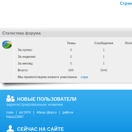
Стран
Статистика форума
Темы
Сообщения
Пол
За сутки:
0
1
За неделю:
0
1
За месяц:
0
1
Всего:
699
3946
Мы приветствуем нового участника:
zopa
НОВЫЕ ПОЛЬЗОВАТЕЛИ
зарегистрированные новички
zopa
ptc1974
Абрау-Дюрсо
gallinna
Nata123987
СЕЙЧАС НА САЙТЕ