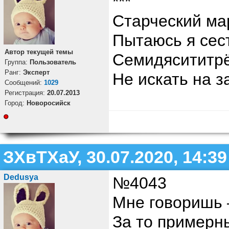
***
Старческий ма
Пытаюсь я сес
Автор текущей темы
Семидясититрё
Группа:
Пользователь
Ранг:
Эксперт
Не искать на з
Cообщений:
1029
Регистрация:
20.07.2013
Город:
Новоросийск
ЗХвТХаУ, 30.07.2020, 14:39
Dedusya
№4043
Мне говоришь 
За то примерн