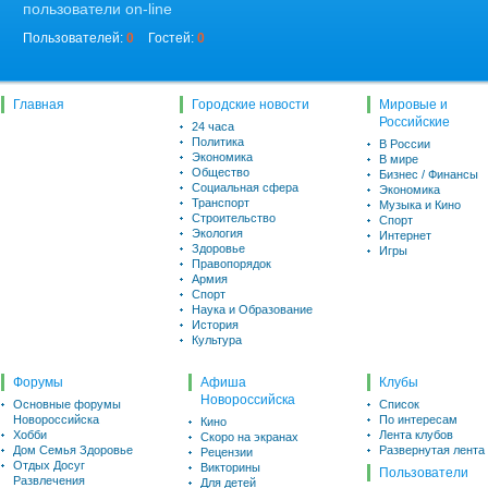
пользователи on-line
Пользователей:
0
Гостей:
0
Главная
Городские новости
Мировые и
Российские
24 часа
Политика
В России
Экономика
В мире
Общество
Бизнес / Финансы
Социальная сфера
Экономика
Транспорт
Музыка и Кино
Строительство
Спорт
Экология
Интернет
Здоровье
Игры
Правопорядок
Армия
Спорт
Наука и Образование
История
Культура
Форумы
Афиша
Клубы
Новороссийска
Основные форумы
Список
Новороссийска
По интересам
Кино
Хобби
Лента клубов
Скоро на экранах
Дом Семья Здоровье
Развернутая лента
Рецензии
Отдых Досуг
Викторины
Пользователи
Развлечения
Для детей