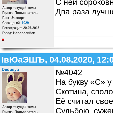
С ней сороков
Автор текущей темы
Два раза лучше
Группа:
Пользователь
Ранг:
Эксперт
Cообщений:
1029
Регистрация:
20.07.2013
Город:
Новоросийск
ІвЮаЭШЪ, 04.08.2020, 12:
Dedusya
№4042
На букву «С» у
Скотина, своло
Её считал свое
Автор текущей темы
Судьбою, сужен
Группа:
Пользователь