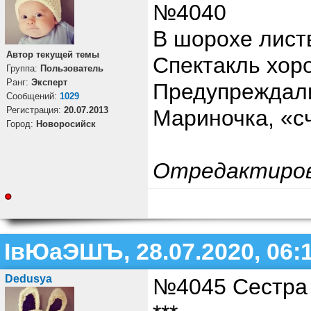
№4040
В шорохе листв
Автор текущей темы
Спектакль хор
Группа:
Пользователь
Ранг:
Эксперт
Предупреждали
Cообщений:
1029
Регистрация:
20.07.2013
Мариночка, «с
Город:
Новоросийск
Отредактиро
ІвЮаЭШЪ, 28.07.2020, 06:
Dedusya
№4045 Сестра 