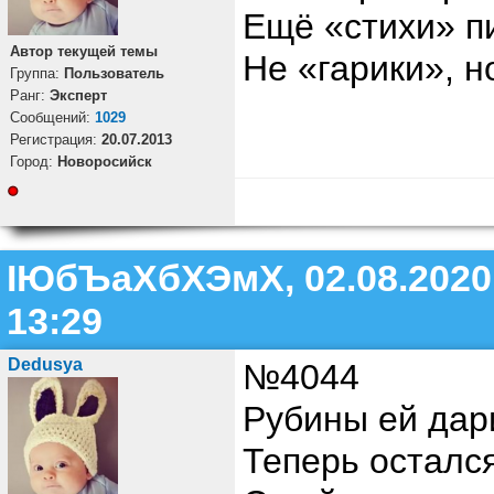
Ещё «стихи» п
Автор текущей темы
Не «гарики», н
Группа:
Пользователь
Ранг:
Эксперт
Cообщений:
1029
Регистрация:
20.07.2013
Город:
Новоросийск
ІЮбЪаХбХЭмХ, 02.08.2020
13:29
Dedusya
№4044
Рубины ей дар
Теперь остался