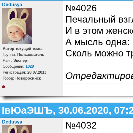
Dedusya
№4026
Печальный взгл
И в этом женск
А мысль одна: 
Автор текущей темы
Сколь можно т
Группа:
Пользователь
Ранг:
Эксперт
Cообщений:
1029
Регистрация:
20.07.2013
Отредактиро
Город:
Новоросийск
ІвЮаЭШЪ, 30.06.2020, 07:
Dedusya
№4032