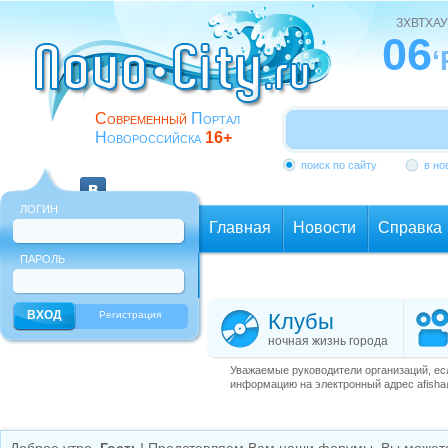
ЗХВТХАУ
06
‘
Современный
Портал
Новороссийска
16+
поиск по сайту
в но
ЛОГИН
Главная
Новости
Справка
ПАРОЛЬ
Еще
Регистрация
Клубы
ночная жизнь города
Уважаемые руководители организаций, ес
информацию на электронный адрес afisha@