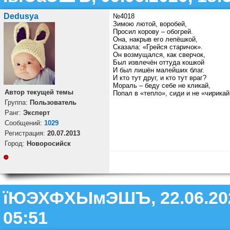
Dedusya
№4018
Зимою лютой, воробей,
Просил корову – обогрей.
Она, накрыв его лепёшкой,
Сказала: «Грейся старичок».
Он возмущался, как сверчок,
Был извлечён оттуда кошкой
И был лишён малейших благ.
И кто тут друг, и кто тут враг?
Мораль – беду себе не кликай,
Автор текущей темы
Попал в «тепло», сиди и не «чирикай
Группа:
Пользователь
Ранг:
Эксперт
Cообщений:
1029
Регистрация:
20.07.2013
Город:
Новоросийск
їЮЭХФХЫмЭШЪ, 22.06.20
05:51