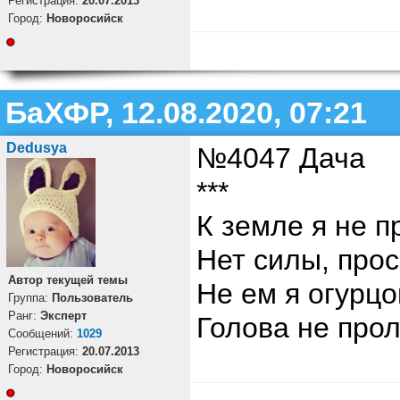
Регистрация:
20.07.2013
Город:
Новоросийск
БаХФР, 12.08.2020, 07:21
Dedusya
№4047 Дача
***
К земле я не п
Нет силы, прос
Автор текущей темы
Не ем я огурцо
Группа:
Пользователь
Ранг:
Эксперт
Голова не прол
Cообщений:
1029
Регистрация:
20.07.2013
Город:
Новоросийск