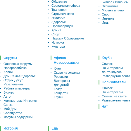
Общество
Бизнес / Финансы
Социальная сфера
Экономика
Транспорт
Музыка и Кино
Строительство
Спорт
Экология
Интернет
Здоровье
Игры
Правопорядок
Армия
Спорт
Наука и Образование
История
Культура
Форумы
Афиша
Клубы
Новороссийска
Основные форумы
Список
Новороссийска
По интересам
Кино
Хобби
Лента клубов
Скоро на экранах
Дом Семья Здоровье
Развернутая лента
Рецензии
Отдых Досуг
Викторины
Пользователи
Развлечения
Для детей
Список
Работа и карьера
Театр
По интересам
Бизнес
Концерты
Сейчас на сайте
Авто
Клубы
Развернутая лента
Компьютеры Интернет
Связь
Чат
Мой Дом
Сообщества
Форумы поддержки
История
Еда