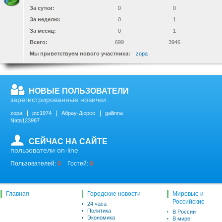
За сутки:
0
0
За неделю:
0
1
За месяц:
0
1
Всего:
699
3946
Мы приветствуем нового участника:
zopa
НОВЫЕ ПОЛЬЗОВАТЕЛИ
зарегистрированные новички
zopa
ptc1974
Абрау-Дюрсо
gallinna
Nata123987
СЕЙЧАС НА САЙТЕ
пользователи on-line
Пользователей:
0
Гостей:
0
Главная
Городские новости
Мировые и
Российские
24 часа
Политика
В России
Экономика
В мире