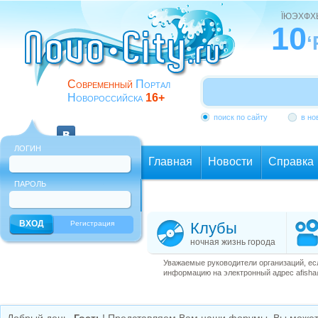
ЇЮЭХФ
10
‘
Современный
Портал
Новороссийска
16+
поиск по сайту
в но
ЛОГИН
Главная
Новости
Справка
ПАРОЛЬ
Еще
Регистрация
Клубы
ночная жизнь города
Уважаемые руководители организаций, ес
информацию на электронный адрес afisha@