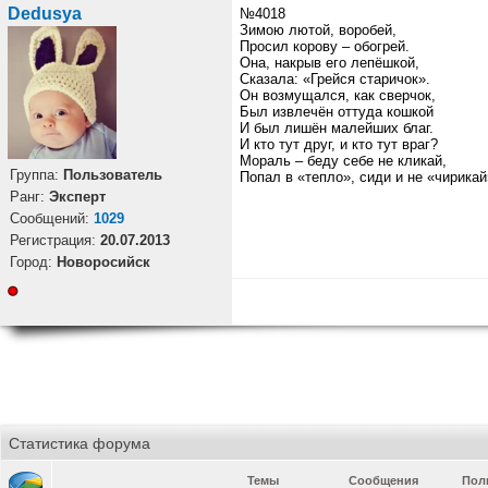
Dedusya
№4018
Зимою лютой, воробей,
Просил корову – обогрей.
Она, накрыв его лепёшкой,
Сказала: «Грейся старичок».
Он возмущался, как сверчок,
Был извлечён оттуда кошкой
И был лишён малейших благ.
И кто тут друг, и кто тут враг?
Мораль – беду себе не кликай,
Группа:
Пользователь
Попал в «тепло», сиди и не «чирикай
Ранг:
Эксперт
Cообщений:
1029
Регистрация:
20.07.2013
Город:
Новоросийск
Статистика форума
Темы
Сообщения
Пол