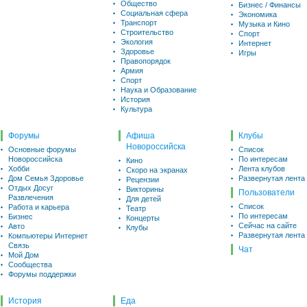
Общество
Бизнес / Финансы
Социальная сфера
Экономика
Транспорт
Музыка и Кино
Строительство
Спорт
Экология
Интернет
Здоровье
Игры
Правопорядок
Армия
Спорт
Наука и Образование
История
Культура
Форумы
Афиша
Клубы
Новороссийска
Основные форумы
Список
Новороссийска
По интересам
Кино
Хобби
Лента клубов
Скоро на экранах
Дом Семья Здоровье
Развернутая лента
Рецензии
Отдых Досуг
Викторины
Пользователи
Развлечения
Для детей
Список
Работа и карьера
Театр
По интересам
Бизнес
Концерты
Сейчас на сайте
Авто
Клубы
Развернутая лента
Компьютеры Интернет
Связь
Чат
Мой Дом
Сообщества
Форумы поддержки
История
Еда