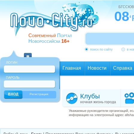
БГССЮВ
08
‘
Современный
Портал
Новороссийска
16+
поиск по сайту
в но
ЛОГИН
Главная
Новости
Справка
ПАРОЛЬ
Еще
Регистрация
Клубы
ночная жизнь города
Уважаемые руководители организаций, ес
информацию на электронный адрес afisha@