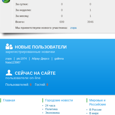
За сутки:
0
0
За неделю:
0
1
За месяц:
0
1
Всего:
699
3946
Мы приветствуем нового участника:
zopa
НОВЫЕ ПОЛЬЗОВАТЕЛИ
зарегистрированные новички
zopa
ptc1974
Абрау-Дюрсо
gallinna
Nata123987
СЕЙЧАС НА САЙТЕ
пользователи on-line
Пользователей:
0
Гостей:
0
Главная
Городские новости
Мировые и
Российские
24 часа
Политика
В России
Экономика
В мире