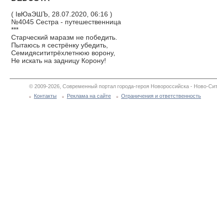
( ІвЮаЭШЪ, 28.07.2020, 06:16 )
№4045 Сестра - путешественница
***
Старческий маразм не победить.
Пытаюсь я сестрёнку убедить,
Семидясититрёхлетнюю ворону,
Не искать на задницу Корону!
© 2009-2026, Современный портал города-героя Новороссийска - Ново-Сит
Контакты
Реклама на сайте
Ограничения и ответственность