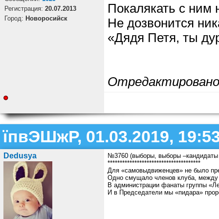
Покалякать с ним 
Регистрация:
20.07.2013
Город:
Новоросийск
Не дозвонится ни
«Дядя Петя, ты ду
Отредактирован
їпвЭШжР, 01.03.2019, 19:5
Dedusya
№3760 (выборы, выборы –кандидаты
**************************************
Для «самовыдвиженцев» не было пр
Одно смущало членов клуба, между
В администрации фанаты группы «Л
И в Председатели мы «пидара» про