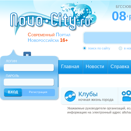
БГССЮВ
08
‘
Современный
Портал
Новороссийска
16+
поиск по сайту
в но
ЛОГИН
Главная
Новости
Справка
ПАРОЛЬ
Еще
Регистрация
Клубы
ночная жизнь города
Уважаемые руководители организаций, ес
информацию на электронный адрес afisha@