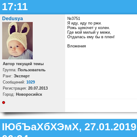
17:11
Dedusya
№3751
Я иду, иду по ржи.
Рожь щекочет у колен.
Где мой милый у межи,
Отдалась ему бы в плен!
Вложения
Автор текущей темы
Группа:
Пользователь
Ранг:
Эксперт
Cообщений:
1029
Регистрация:
20.07.2013
Город:
Новоросийск
ІЮбЪаХбХЭмХ, 27.01.2019