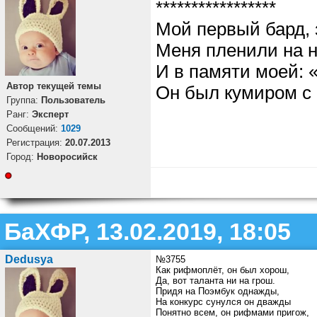
*****************
Мой первый бард, 
Меня пленили на н
И в памяти моей: 
Автор текущей темы
Он был кумиром с 
Группа:
Пользователь
Ранг:
Эксперт
Cообщений:
1029
Регистрация:
20.07.2013
Город:
Новоросийск
БаХФР, 13.02.2019, 18:05
Dedusya
№3755
Как рифмоплёт, он был хорош,
Да, вот таланта ни на грош.
Придя на Поэмбук однажды,
На конкурс сунулся он дважды
Понятно всем, он рифмами пригож,