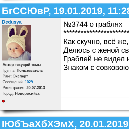
БгССЮвР, 19.01.2019, 11:2
Dedusya
№3744 о граблях
**********************
Как скучно, всё же,
Делюсь с женой св
Граблей не видел
Автор текущей темы
Знаком с совковою
Группа:
Пользователь
Ранг:
Эксперт
Cообщений:
1029
Регистрация:
20.07.2013
Город:
Новоросийск
ІЮбЪаХбХЭмХ, 20.01.2019