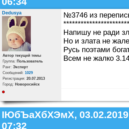
06:34
Dedusya
№3746 из перепис
**********************
Напишу не ради зл
Но и злата не жале
Русь поэтами богат
Автор текущей темы
Всем не жалко 3.1
Группа:
Пользователь
Ранг:
Эксперт
Cообщений:
1029
Регистрация:
20.07.2013
Город:
Новоросийск
ІЮбЪаХбХЭмХ, 03.02.2019
07:32