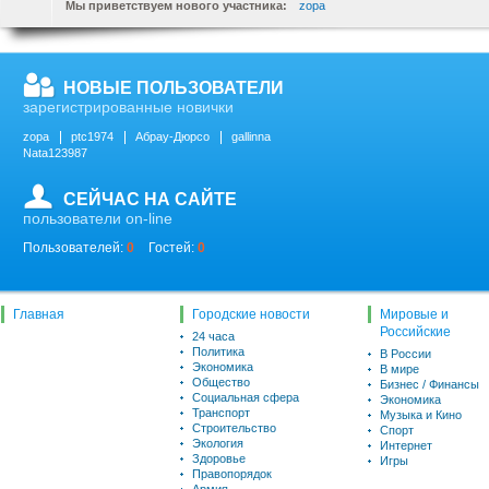
Мы приветствуем нового участника:
zopa
НОВЫЕ ПОЛЬЗОВАТЕЛИ
зарегистрированные новички
zopa
ptc1974
Абрау-Дюрсо
gallinna
Nata123987
СЕЙЧАС НА САЙТЕ
пользователи on-line
Пользователей:
0
Гостей:
0
Главная
Городские новости
Мировые и
Российские
24 часа
Политика
В России
Экономика
В мире
Общество
Бизнес / Финансы
Социальная сфера
Экономика
Транспорт
Музыка и Кино
Строительство
Спорт
Экология
Интернет
Здоровье
Игры
Правопорядок