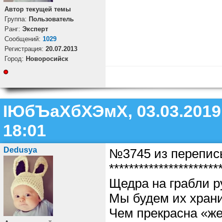
Автор текущей темы
Группа:
Пользователь
Ранг:
Эксперт
Cообщений:
1029
Регистрация:
20.07.2013
Город:
Новоросийск
ІЮбЪаХбХЭмХ, 03.03.2019
18:01
Dedusya
№3745 из перепис
**********************
Щедра на грабли р
Мы будем их храни
Чем прекрасна «ж