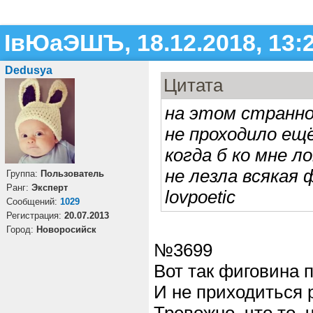
ІвЮаЭШЪ, 18.12.2018, 13:
Dedusya
Цитата
на этом странно
не проходило ещ
когда б ко мне л
не лезла всякая ф
Группа:
Пользователь
Ранг:
Эксперт
lovpoetic
Cообщений:
1029
Регистрация:
20.07.2013
Город:
Новоросийск
№3699
Вот так фиговина 
И не приходиться 