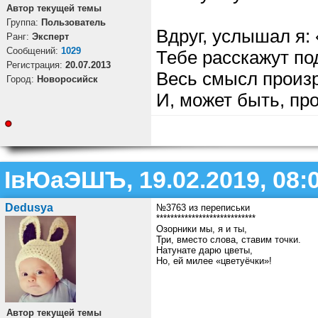
Автор текущей темы
Группа:
Пользователь
Вдруг, услышал я:
Ранг:
Эксперт
Cообщений:
1029
Тебе расскажут по
Регистрация:
20.07.2013
Весь смысл произр
Город:
Новоросийск
И, может быть, пр
ІвЮаЭШЪ, 19.02.2019, 08:
Dedusya
№3763 из переписьки
****************************
Озорники мы, я и ты,
Три, вместо слова, ставим точки.
Натунате дарю цветы,
Но, ей милее «цветуёчки»!
Автор текущей темы