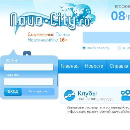
БГССЮВ
08
‘
Современный
Портал
Новороссийска
16+
поиск по сайту
в но
ЛОГИН
Главная
Новости
Справка
ПАРОЛЬ
Еще
Регистрация
Клубы
ночная жизнь города
Уважаемые руководители организаций, ес
информацию на электронный адрес afisha@