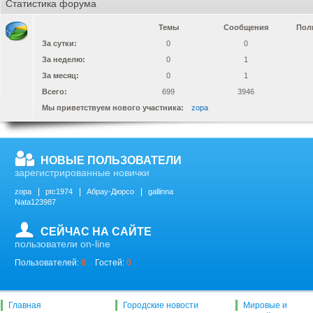
Статистика форума
Темы
Сообщения
Пол
За сутки:
0
0
За неделю:
0
1
За месяц:
0
1
Всего:
699
3946
Мы приветствуем нового участника:
zopa
НОВЫЕ ПОЛЬЗОВАТЕЛИ
зарегистрированные новички
zopa
ptc1974
Абрау-Дюрсо
gallinna
Nata123987
СЕЙЧАС НА САЙТЕ
пользователи on-line
Пользователей:
0
Гостей:
0
Главная
Городские новости
Мировые и