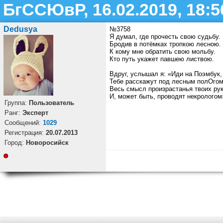
БгССЮвР, 16.02.2019, 18:5
Dedusya
№3758
Я думал, где прочесть свою судьбу.
Бродив в потёмках тропкою лесною.
К кому мне обратить свою мольбу.
Кто путь укажет павшею листвою.
Вдруг, услышал я: «Иди на Поэмбук,
Тебе расскажут под лесным полОгом
Весь смысл произрастанья твоих рук
И, может быть, проводят некрологом
Группа:
Пользователь
Ранг:
Эксперт
Cообщений:
1029
Регистрация:
20.07.2013
Город:
Новоросийск