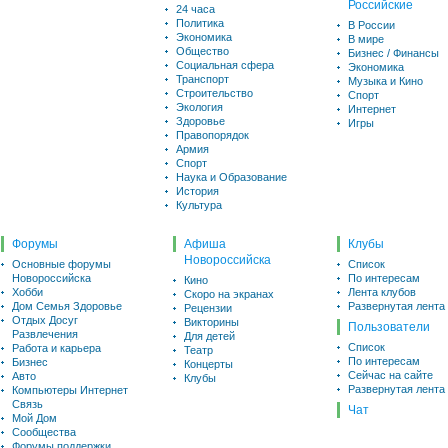
Российские
24 часа
Политика
В России
Экономика
В мире
Общество
Бизнес / Финансы
Социальная сфера
Экономика
Транспорт
Музыка и Кино
Строительство
Спорт
Экология
Интернет
Здоровье
Игры
Правопорядок
Армия
Спорт
Наука и Образование
История
Культура
Форумы
Афиша
Клубы
Новороссийска
Основные форумы
Список
Новороссийска
По интересам
Кино
Хобби
Лента клубов
Скоро на экранах
Дом Семья Здоровье
Развернутая лента
Рецензии
Отдых Досуг
Викторины
Пользователи
Развлечения
Для детей
Список
Работа и карьера
Театр
По интересам
Бизнес
Концерты
Сейчас на сайте
Авто
Клубы
Развернутая лента
Компьютеры Интернет
Связь
Чат
Мой Дом
Сообщества
Форумы поддержки