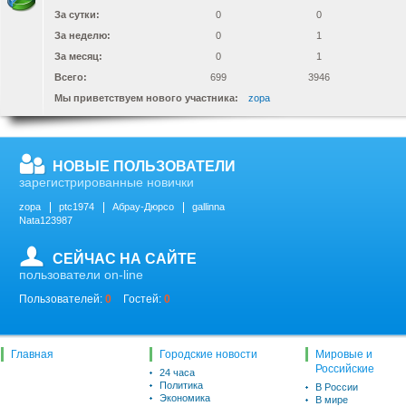
За сутки:
0
0
За неделю:
0
1
За месяц:
0
1
Всего:
699
3946
Мы приветствуем нового участника:
zopa
НОВЫЕ ПОЛЬЗОВАТЕЛИ
зарегистрированные новички
zopa
ptc1974
Абрау-Дюрсо
gallinna
Nata123987
СЕЙЧАС НА САЙТЕ
пользователи on-line
Пользователей:
0
Гостей:
0
Главная
Городские новости
Мировые и
Российские
24 часа
Политика
В России
Экономика
В мире