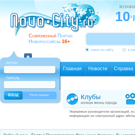
ЇЮЭХФ
10
‘
Современный
Портал
Новороссийска
16+
поиск по сайту
в но
ЛОГИН
Главная
Новости
Справка
ПАРОЛЬ
Еще
Регистрация
Клубы
ночная жизнь города
Уважаемые руководители организаций, ес
информацию на электронный адрес afisha@