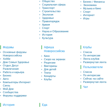
Общество
Бизнес / Финансы
Социальная сфера
Экономика
Транспорт
Музыка и Кино
Строительство
Спорт
Экология
Интернет
Здоровье
Игры
Правопорядок
Армия
Спорт
Наука и Образование
История
Культура
Форумы
Афиша
Клубы
Новороссийска
Основные форумы
Список
Новороссийска
По интересам
Кино
Хобби
Лента клубов
Скоро на экранах
Дом Семья Здоровье
Развернутая лента
Рецензии
Отдых Досуг
Викторины
Пользователи
Развлечения
Для детей
Список
Работа и карьера
Театр
По интересам
Бизнес
Концерты
Сейчас на сайте
Авто
Клубы
Развернутая лента
Компьютеры Интернет
Связь
Чат
Мой Дом
Сообщества
Форумы поддержки
История
Еда