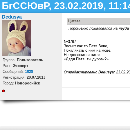
БгССЮвР, 23.02.2019, 11:1
Dedusya
Цитата
Порошенко пожаловался на неуд
№3767
Звонит как то Петя Вове,
Покалякать с ним на мове.
Не дозвонится никак…
«Дядя Петя, ты дуррак?»
Группа:
Пользователь
Ранг:
Эксперт
Cообщений:
1029
Отредактировано
Dedusya
: 23.02.2
Регистрация:
20.07.2013
Город:
Новоросийск