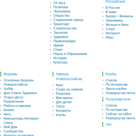
Российские
24 часа
Политика
В России
Экономика
В мире
Общество
Бизнес / Финансы
Социальная сфера
Экономика
Транспорт
Музыка и Кино
Строительство
Спорт
Экология
Интернет
Здоровье
Игры
Правопорядок
Армия
Спорт
Наука и Образование
История
Культура
Форумы
Афиша
Клубы
Новороссийска
Основные форумы
Список
Новороссийска
По интересам
Кино
Хобби
Лента клубов
Скоро на экранах
Дом Семья Здоровье
Развернутая лента
Рецензии
Отдых Досуг
Викторины
Пользователи
Развлечения
Для детей
Список
Работа и карьера
Театр
По интересам
Бизнес
Концерты
Сейчас на сайте
Авто
Клубы
Развернутая лента
Компьютеры Интернет
Связь
Чат
Мой Дом
Сообщества
Форумы поддержки