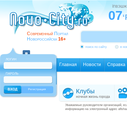
ЇПВЭШЖ
07
‘
Современный
Портал
Новороссийска
16+
поиск по сайту
в но
ЛОГИН
Главная
Новости
Справка
ПАРОЛЬ
Еще
Регистрация
Клубы
ночная жизнь города
Уважаемые руководители организаций, ес
информацию на электронный адрес afisha@