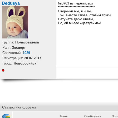
Dedusya
№3763 из переписьки
****************************
Озорники мы, я и ты,
Три, вместо слова, ставим точки.
Натунате дарю цветы,
Но, ей милее «цветуёчки»!
Группа:
Пользователь
Ранг:
Эксперт
Cообщений:
1029
Регистрация:
20.07.2013
Город:
Новоросийск
Статистика форума
Темы
Сообщения
Пол