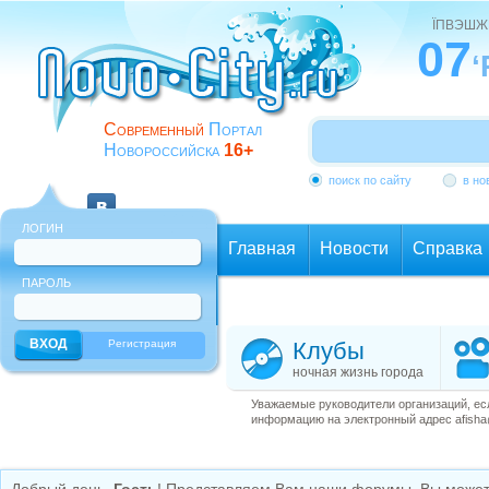
ЇПВЭШЖ
07
‘
Современный
Портал
Новороссийска
16+
поиск по сайту
в но
ЛОГИН
Главная
Новости
Справка
ПАРОЛЬ
Еще
Регистрация
Клубы
ночная жизнь города
Уважаемые руководители организаций, ес
информацию на электронный адрес afisha@