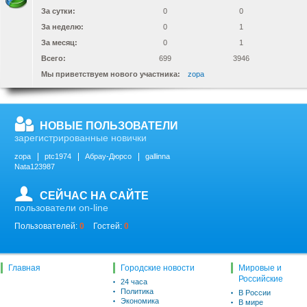
За сутки:
0
0
За неделю:
0
1
За месяц:
0
1
Всего:
699
3946
Мы приветствуем нового участника:
zopa
НОВЫЕ ПОЛЬЗОВАТЕЛИ
зарегистрированные новички
zopa
ptc1974
Абрау-Дюрсо
gallinna
Nata123987
СЕЙЧАС НА САЙТЕ
пользователи on-line
Пользователей:
0
Гостей:
0
Главная
Городские новости
Мировые и
Российские
24 часа
Политика
В России
Экономика
В мире