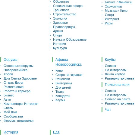
Общество
Бизнес / Финансы
Социальная сфера
Экономика
Транспорт
Музыка и Кино
Строительство
Спорт
Экология
Интернет
Здоровье
Игры
Правопорядок
Армия
Спорт
Наука и Образование
История
Культура
Форумы
Афиша
Клубы
Новороссийска
Основные форумы
Список
Новороссийска
По интересам
Кино
Хобби
Лента клубов
Скоро на экранах
Дом Семья Здоровье
Развернутая лента
Рецензии
Отдых Досуг
Викторины
Пользователи
Развлечения
Для детей
Список
Работа и карьера
Театр
По интересам
Бизнес
Концерты
Сейчас на сайте
Авто
Клубы
Развернутая лента
Компьютеры Интернет
Связь
Чат
Мой Дом
Сообщества
Форумы поддержки
История
Еда