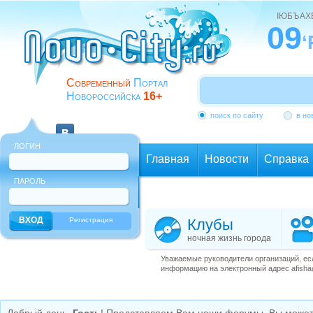
ІЮБЪАХ
09
‘
Современный
Портал
Новороссийска
16+
поиск по сайту
в но
ЛОГИН
Главная
Новости
Справка
ПАРОЛЬ
Еще
Регистрация
Клубы
ночная жизнь города
Уважаемые руководители организаций, ес
информацию на электронный адрес afisha@