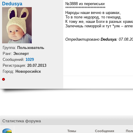
Dedusya
№3888 из переписьки
***************************
Народы наши вечно в шрамах,
То в поле недород, то геноцид.
К тому же, наши Боги в разных храм
Залечишь геморрой и тут *уяк – аппе
Отредактировано
Dedusya
: 07.08.2
Группа:
Пользователь
Ранг:
Эксперт
Cообщений:
1029
Регистрация:
20.07.2013
Город:
Новоросийск
Статистика форума
Темы
Сообщения
Пол