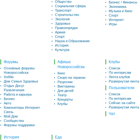
Общество
Бизнес / Финансы
Социальная сфера
Экономика
Транспорт
Музыка и Кино
Строительство
Спорт
Экология
Интернет
Здоровье
Игры
Правопорядок
Армия
Спорт
Наука и Образование
История
Культура
Форумы
Афиша
Клубы
Новороссийска
Основные форумы
Список
Новороссийска
По интересам
Кино
Хобби
Лента клубов
Скоро на экранах
Дом Семья Здоровье
Развернутая лента
Рецензии
Отдых Досуг
Викторины
Пользователи
Развлечения
Для детей
Список
Работа и карьера
Театр
По интересам
Бизнес
Концерты
Сейчас на сайте
Авто
Клубы
Развернутая лента
Компьютеры Интернет
Связь
Чат
Мой Дом
Сообщества
Форумы поддержки
История
Еда