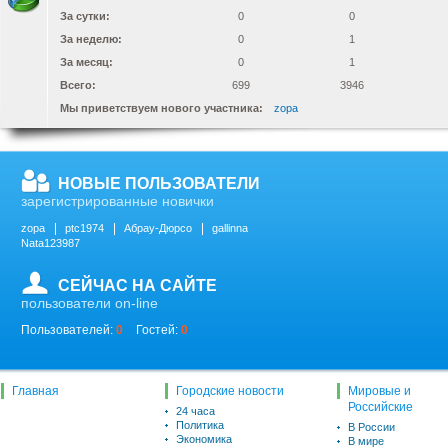
За сутки:
0
0
За неделю:
0
1
За месяц:
0
1
Всего:
699
3946
Мы приветствуем нового участника:
zopa
НОВЫЕ ПОЛЬЗОВАТЕЛИ
зарегистрированные новички
zopa
ptc1974
Абрау-Дюрсо
gallinna
Nata123987
СЕЙЧАС НА САЙТЕ
пользователи on-line
Пользователей:
0
Гостей:
0
Главная
Городские новости
Мировые и
Российские
24 часа
Политика
В России
Экономика
В мире