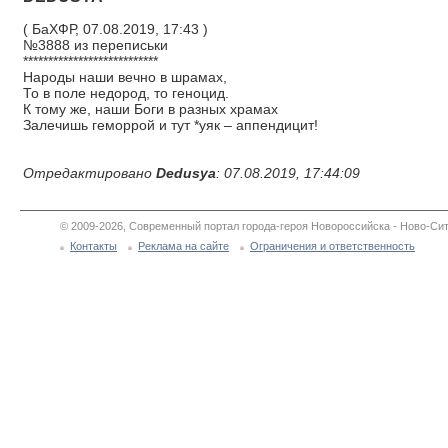
( БаХФР, 07.08.2019, 17:43 )
№3888 из переписьки
***************************
Народы наши вечно в шрамах,
То в поле недород, то геноцид.
К тому же, наши Боги в разных храмах
Залечишь геморрой и тут *уяк – аппендицит!
Отредактировано
Dedusya
: 07.08.2019, 17:44:09
© 2009-2026, Современный портал города-героя Новороссийска - Ново-Сит
Контакты
Реклама на сайте
Ограничения и ответственность