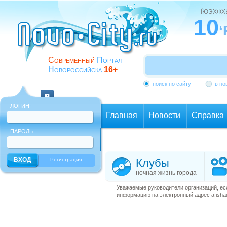
ЇЮЭХФ
10
‘
Современный
Портал
Новороссийска
16+
поиск по сайту
в но
ЛОГИН
Главная
Новости
Справка
ПАРОЛЬ
Еще
Регистрация
Клубы
ночная жизнь города
Уважаемые руководители организаций, ес
информацию на электронный адрес afisha@