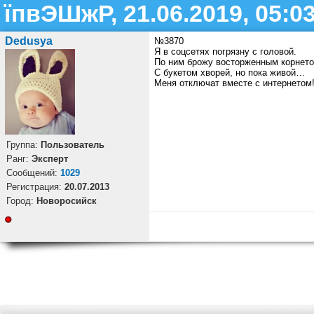
їпвЭШжР, 21.06.2019, 05:0
Dedusya
№3870
Я в соцсетях погрязну с головой.
По ним брожу восторженным корнето
С букетом хворей, но пока живой…
Меня отключат вместе с интернетом
Группа:
Пользователь
Ранг:
Эксперт
Cообщений:
1029
Регистрация:
20.07.2013
Город:
Новоросийск