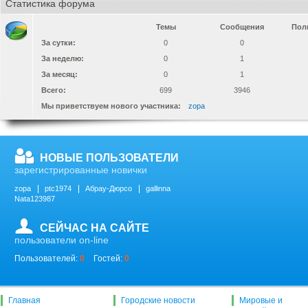
Статистика форума
Темы
Сообщения
Пол
За сутки:
0
0
За неделю:
0
1
За месяц:
0
1
Всего:
699
3946
Мы приветствуем нового участника:
zopa
НОВЫЕ ПОЛЬЗОВАТЕЛИ
зарегистрированные новички
zopa
ptc1974
Абрау-Дюрсо
gallinna
Nata123987
СЕЙЧАС НА САЙТЕ
пользователи on-line
Пользователей:
0
Гостей:
0
Главная
Городские новости
Мировые и