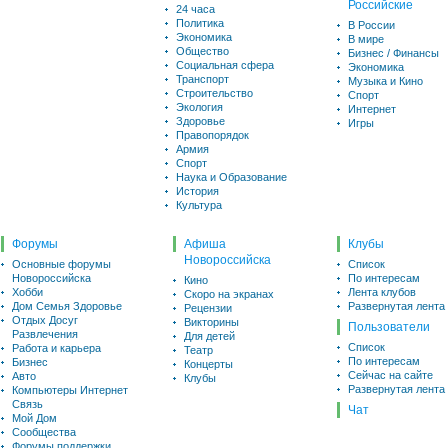
Российские
24 часа
Политика
В России
Экономика
В мире
Общество
Бизнес / Финансы
Социальная сфера
Экономика
Транспорт
Музыка и Кино
Строительство
Спорт
Экология
Интернет
Здоровье
Игры
Правопорядок
Армия
Спорт
Наука и Образование
История
Культура
Форумы
Афиша
Клубы
Новороссийска
Основные форумы
Список
Новороссийска
По интересам
Кино
Хобби
Лента клубов
Скоро на экранах
Дом Семья Здоровье
Развернутая лента
Рецензии
Отдых Досуг
Викторины
Пользователи
Развлечения
Для детей
Список
Работа и карьера
Театр
По интересам
Бизнес
Концерты
Сейчас на сайте
Авто
Клубы
Развернутая лента
Компьютеры Интернет
Связь
Чат
Мой Дом
Сообщества
Форумы поддержки