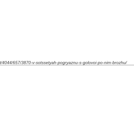
rint/4044/657/3870-v-sotssetyah-pogryaznu-s-golovoi-po-nim-brozhu/