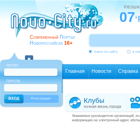
ЇПВЭШЖ
07
‘
Современный
Портал
Новороссийска
16+
поиск по сайту
в но
ЛОГИН
Главная
Новости
Справка
ПАРОЛЬ
Еще
Регистрация
Клубы
ночная жизнь города
Уважаемые руководители организаций, ес
информацию на электронный адрес afisha@