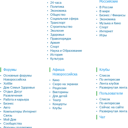
Российские
24 часа
Политика
В России
Экономика
В мире
Общество
Бизнес / Финансы
Социальная сфера
Экономика
Транспорт
Музыка и Кино
Строительство
Спорт
Экология
Интернет
Здоровье
Игры
Правопорядок
Армия
Спорт
Наука и Образование
История
Культура
Форумы
Афиша
Клубы
Новороссийска
Основные форумы
Список
Новороссийска
По интересам
Кино
Хобби
Лента клубов
Скоро на экранах
Дом Семья Здоровье
Развернутая лента
Рецензии
Отдых Досуг
Викторины
Пользователи
Развлечения
Для детей
Список
Работа и карьера
Театр
По интересам
Бизнес
Концерты
Сейчас на сайте
Авто
Клубы
Развернутая лента
Компьютеры Интернет
Связь
Чат
Мой Дом
Сообщества
Форумы поддержки