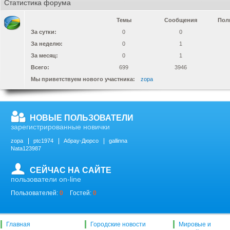
Статистика форума
Темы
Сообщения
Пол
За сутки:
0
0
За неделю:
0
1
За месяц:
0
1
Всего:
699
3946
Мы приветствуем нового участника:
zopa
НОВЫЕ ПОЛЬЗОВАТЕЛИ
зарегистрированные новички
zopa
ptc1974
Абрау-Дюрсо
gallinna
Nata123987
СЕЙЧАС НА САЙТЕ
пользователи on-line
Пользователей:
0
Гостей:
0
Главная
Городские новости
Мировые и