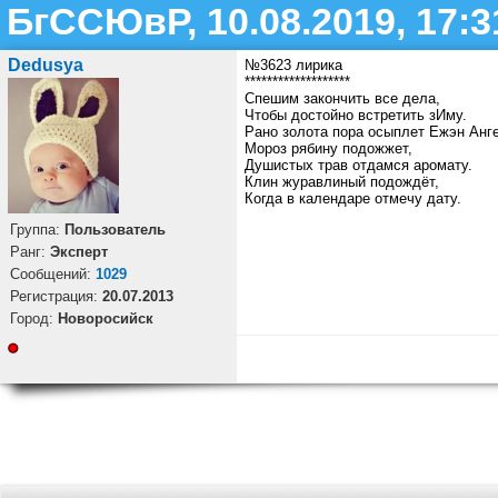
БгССЮвР, 10.08.2019, 17:3
Dedusya
№3623 лирика
*******************
Спешим закончить все дела,
Чтобы достойно встретить зИму.
Рано золота пора осыплет Ежэн Анг
Мороз рябину подожжет,
Душистых трав отдамся аромату.
Клин журавлиный подождёт,
Когда в календаре отмечу дату.
Группа:
Пользователь
Ранг:
Эксперт
Cообщений:
1029
Регистрация:
20.07.2013
Город:
Новоросийск