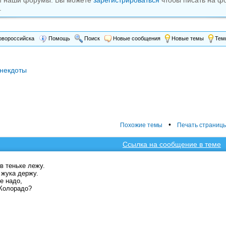
м наши форумы. Вы можете
зарегистрироваться
чтобы писать на ф
.
вороссийска
Помощь
Поиск
Новые сообщения
Новые темы
Темы
некдоты
•
Похожие темы
Печать страниц
Ссылка на сообщение в теме
в теньке лежу.
 жука держу.
е надо,
Колорадо?