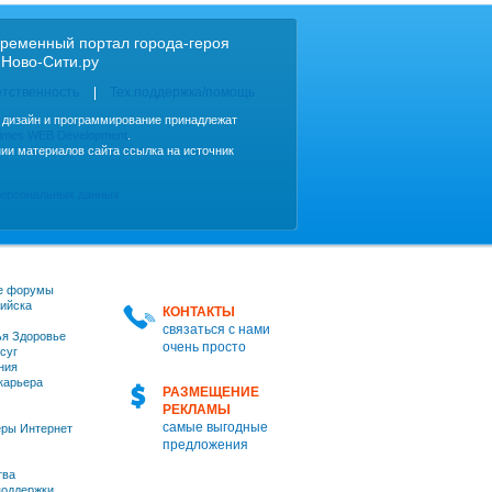
ременный портал города-героя
 Ново-Сити.ру
етственность
Тех.поддержка/помощь
, дизайн и программирование принадлежат
imes WEB Development
.
ии материалов сайта ссылка на источник
персональных данных
е форумы
ийска
КОНТАКТЫ
связаться с нами
я Здоровье
очень просто
суг
ния
 карьера
РАЗМЕЩЕНИЕ
РЕКЛАМЫ
самые выгодные
ры Интернет
предложения
тва
оддержки