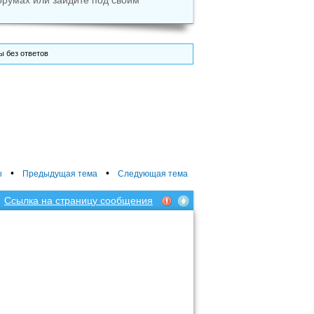
орумах или зайдите под своим
 без ответов
•
•
ы
Предыдущая тема
Следующая тема
Ссылка на страницу сообщения