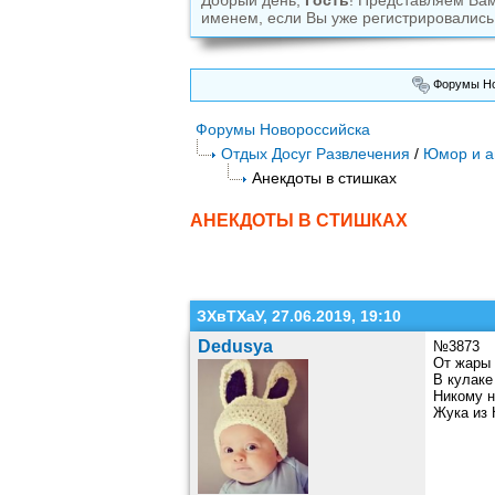
Добрый день,
Гость
! Представляем Ва
именем, если Вы уже регистрировались
Форумы Но
Форумы Новороссийска
Отдых Досуг Развлечения
/
Юмор и а
Анекдоты в стишках
АНЕКДОТЫ В СТИШКАХ
ЗХвТХаУ, 27.06.2019, 19:10
Dedusya
№3873
От жары 
В кулаке
Никому н
Жука из 