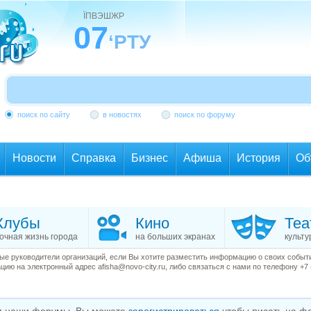
ЇПВЭШЖР
07
‘РТУ
поиск по сайту
в новостях
поиск по форуму
Новости
Справка
Бизнес
Афиша
История
Об
Клубы
Кино
Теа
очная жизнь города
на больших экранах
культу
е руководители организаций, если Вы хотите разместить информацию о своих события
ию на электронный адрес afisha@novo-city.ru, либо связаться с нами по телефону +7 