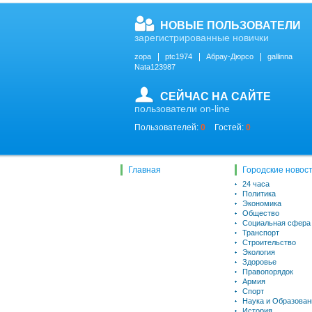
НОВЫЕ ПОЛЬЗОВАТЕЛИ
зарегистрированные новички
zopa
ptc1974
Абрау-Дюрсо
gallinna
Nata123987
СЕЙЧАС НА САЙТЕ
пользователи on-line
Пользователей:
0
Гостей:
0
Главная
Городские новос
24 часа
Политика
Экономика
Общество
Социальная сфера
Транспорт
Строительство
Экология
Здоровье
Правопорядок
Армия
Спорт
Наука и Образован
История