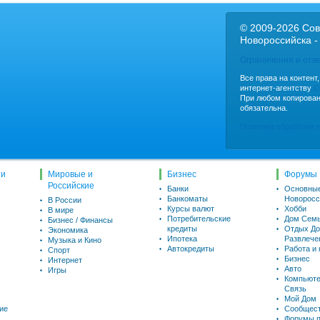
© 2009-2026 Сов
Новороссийска -
Ограничения и отв
Все права на контент
интернет-агентству
C
При любом копирован
обязательна.
Политика обработки 
ти
Мировые и
Бизнес
Форумы
Российские
Банки
Основны
Банкоматы
Новоросс
В России
Курсы валют
Хобби
В мире
Потребительские
Дом Семь
Бизнес / Финансы
кредиты
Отдых До
Экономика
Ипотека
Развлече
Музыка и Кино
Автокредиты
Работа и
Спорт
Бизнес
Интернет
Авто
Игры
Компьюте
Связь
Мой Дом
ие
Сообщес
Форумы п