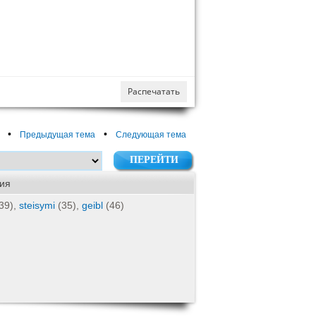
Распечатать
•
•
Предыдущая тема
Следующая тема
ия
39),
steisymi
(35),
geibl
(46)